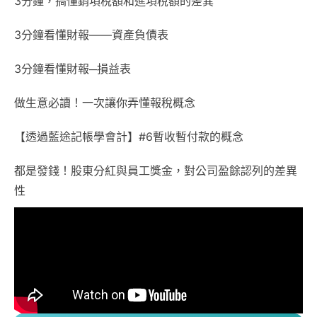
3分鐘，搞懂銷項稅額和進項稅額的差異
3分鐘看懂財報——資產負債表
3分鐘看懂財報─損益表
做生意必讀！一次讓你弄懂報稅概念
【透過藍途記帳學會計】#6暫收暫付款的概念
都是發錢！股東分紅與員工獎金，對公司盈餘認列的差異
性