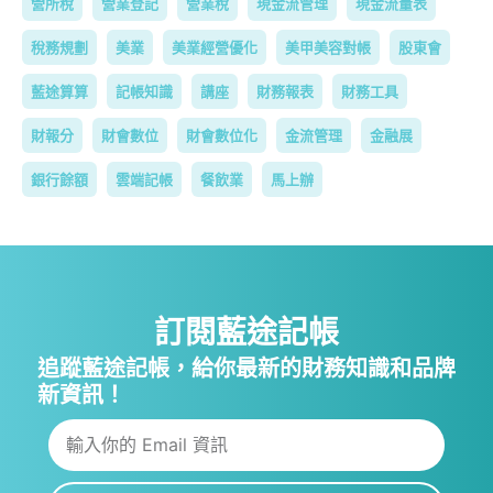
營所稅
營業登記
營業稅
現金流管理
現金流量表
稅務規劃
美業
美業經營優化
美甲美容對帳
股東會
藍途算算
記帳知識
講座
財務報表
財務工具
財報分
財會數位
財會數位化
金流管理
金融展
銀行餘額
雲端記帳
餐飲業
馬上辦
訂閱藍途記帳
追蹤藍途記帳，給你最新的財務知識和品牌
新資訊！