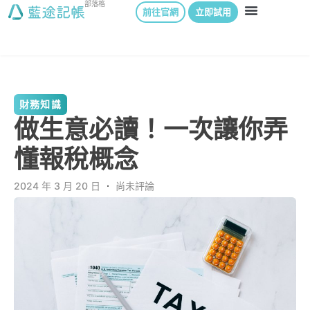
部落格
前往官網
立即試用
財務知識
做生意必讀！一次讓你弄
懂報稅概念
2024 年 3 月 20 日
．
尚未評論