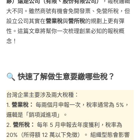
夥）
還是
公司（有限、股份有限公司）
，報稅邏輯
大不同。雖然商號有機會免開發票、免營所稅，但
設立公司其實在
營業稅
與
營所稅
的規劃上更有彈
性。這篇文章將幫你一次梳理創業必知的報稅概
念！
🔍 快速了解做生意要繳哪些稅？
台灣企業主要涉及兩大稅種：
1.
營業稅：
每兩個月申報一次，稅率通常為 5%，
邏輯是「銷項減進項」。
2.
營所稅：
每年 5 月申報去年度獲利，稅率為
20%（所得額 12 萬以下免徵）。 組織型態會影響