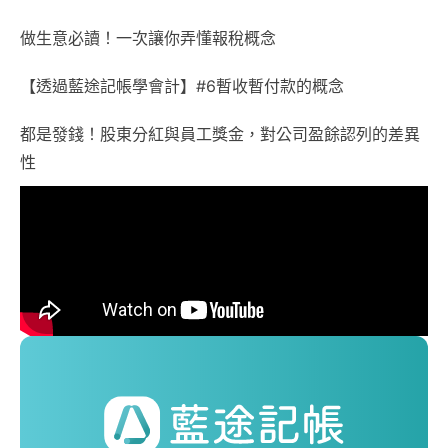
做生意必讀！一次讓你弄懂報稅概念
【透過藍途記帳學會計】#6暫收暫付款的概念
都是發錢！股東分紅與員工獎金，對公司盈餘認列的差異
性