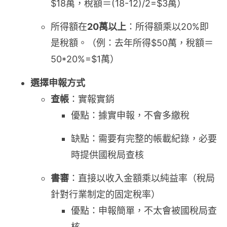
$18萬，稅額＝(18-12)/2=$3萬）
所得額在
20萬以上
：所得額乘以20%即
是稅額。（例：去年所得$50萬，稅額＝
50*20%=$1萬）
選擇申報方式
查帳
：實報實銷
優點：據實申報，不會多繳稅
缺點：需要有完整的帳載紀錄，必要
時提供國稅局查核
書審
：直接以收入金額乘以純益率（稅局
針對行業制定的固定稅率）
優點：申報簡單，不太會被國稅局查
核