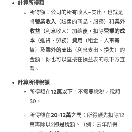
計算所得額
所得額：公司的所有收入−支出，也就是
將
營業收入
（販售的商品、服務）和
業外
收益（
利息收入）加總後，扣除
營業的成
本
（進貨、勞務）
費用
（租金、人事薪
資）及
業外的支出
（利息支出、損失）的
金額，你也可以直接在損益表的最下方查
看。
計算所得稅額
所得額在
12萬以下
：不需要繳稅，稅額
$0。
所得額在
20-12萬
之間：所得額先扣除12
萬再除以2即是稅額。（例：去年所得