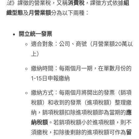
法
》課徵的營業稅，又稱
消費稅
，課徵方式依據
組
織型態
及
月營業額
分為以下兩種：
開立統一發票
適合對象：公司、商號（月營業額20萬以
上）
繳納時間：每兩個月一期，在單數月份的
1-15日申報繳納
繳納方式：每兩個月將開出的發票（銷項
稅額）和收到的發票（進項稅額）整理繳
納，銷項稅額扣除進項稅額即為當期的
應
納稅額
。若銷項稅額小於進項稅額，則不
須繳稅，扣除後剩餘的進項稅額可作為
留