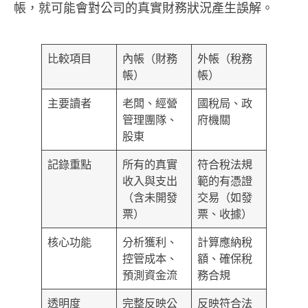
帳，就可能會對公司的真實財務狀況產生誤解。
比較項目
內帳（財務
外帳（稅務
帳）
帳）
主要讀者
老闆、經營
國稅局、政
管理團隊、
府機關
股東
記錄重點
所有的真實
符合稅法規
收入與支出
範的有憑證
（含未開發
交易（如發
票）
票、收據）
核心功能
分析獲利、
計算應納稅
控管成本、
額、確保稅
預測資金流
務合規
透明度
完整反映公
反映符合法