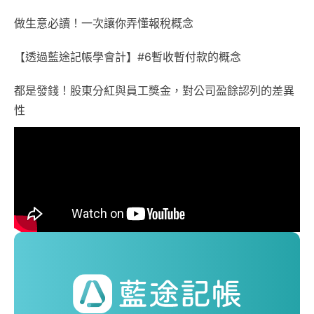
做生意必讀！一次讓你弄懂報稅概念
【透過藍途記帳學會計】#6暫收暫付款的概念
都是發錢！股東分紅與員工獎金，對公司盈餘認列的差異
性