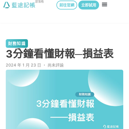
部落格
前往官網
立即試用
財務知識
3分鐘看懂財報─損益表
2024 年 1 月 23 日
．
尚未評論