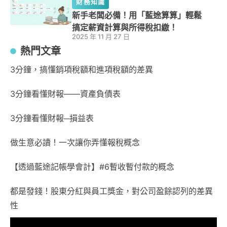
財務知識
新手老闆必備！用「藍途算算」輕鬆
搞定薪資計算與所得稅扣繳！
2025 年 11 月 27 日
熱門文章
3分鐘，搞懂銷項稅額和進項稅額的差異
3分鐘看懂財報——資產負債表
3分鐘看懂財報─損益表
做生意必讀！一次讓你弄懂報稅概念
【透過藍途記帳學會計】#6暫收暫付款的概念
都是發錢！股東分紅與員工獎金，對公司盈餘認列的差異
性