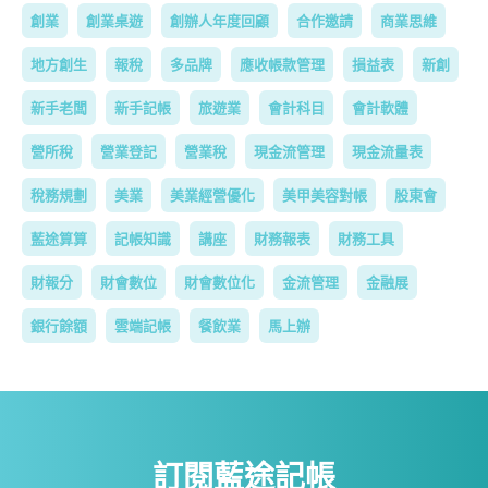
創業
創業桌遊
創辦人年度回顧
合作邀請
商業思維
地方創生
報稅
多品牌
應收帳款管理
損益表
新創
新手老闆
新手記帳
旅遊業
會計科目
會計軟體
營所稅
營業登記
營業稅
現金流管理
現金流量表
稅務規劃
美業
美業經營優化
美甲美容對帳
股東會
藍途算算
記帳知識
講座
財務報表
財務工具
財報分
財會數位
財會數位化
金流管理
金融展
銀行餘額
雲端記帳
餐飲業
馬上辦
訂閱藍途記帳