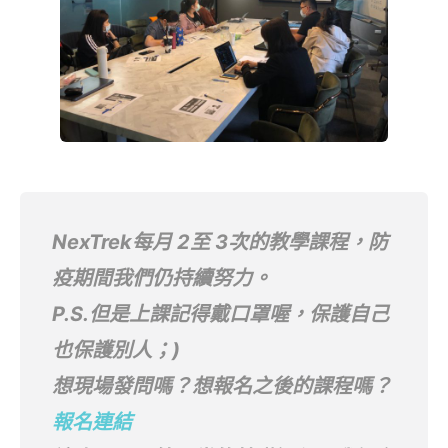
NexTrek每月 2至 3次的教學課程，防
疫期間我們仍持續努力。
P.S.但是上課記得戴口罩喔，保護自己
也保護別人；)
想現場發問嗎？想報名之後的課程嗎？
報名連結