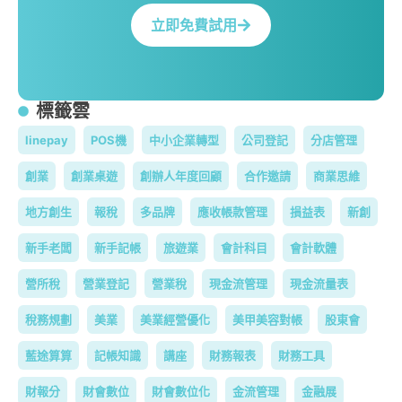
立即免費試用
標籤雲
linepay
POS機
中小企業轉型
公司登記
分店管理
創業
創業桌遊
創辦人年度回顧
合作邀請
商業思維
地方創生
報稅
多品牌
應收帳款管理
損益表
新創
新手老闆
新手記帳
旅遊業
會計科目
會計軟體
營所稅
營業登記
營業稅
現金流管理
現金流量表
稅務規劃
美業
美業經營優化
美甲美容對帳
股東會
藍途算算
記帳知識
講座
財務報表
財務工具
財報分
財會數位
財會數位化
金流管理
金融展