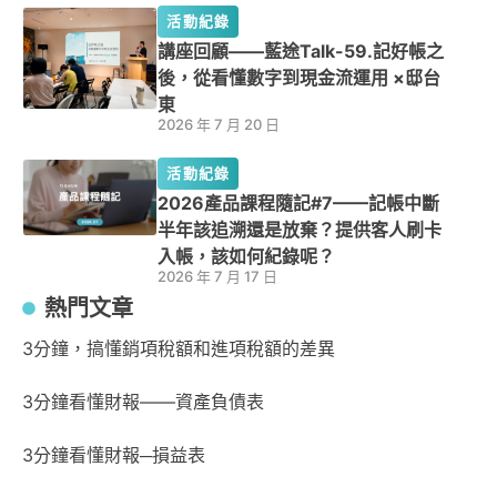
活動紀錄
講座回顧——藍途Talk-59.記好帳之
後，從看懂數字到現金流運用 ×邸台
東
2026 年 7 月 20 日
活動紀錄
2026產品課程隨記#7——記帳中斷
半年該追溯還是放棄？提供客人刷卡
入帳，該如何紀錄呢？
2026 年 7 月 17 日
熱門文章
3分鐘，搞懂銷項稅額和進項稅額的差異
3分鐘看懂財報——資產負債表
3分鐘看懂財報─損益表