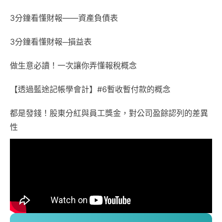
3分鐘看懂財報——資產負債表
3分鐘看懂財報─損益表
做生意必讀！一次讓你弄懂報稅概念
【透過藍途記帳學會計】#6暫收暫付款的概念
都是發錢！股東分紅與員工獎金，對公司盈餘認列的差異
性