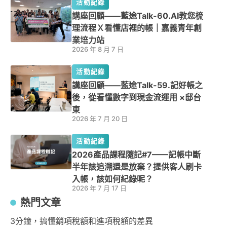
活動紀錄
講座回顧——藍途Talk-60.AI教您梳
理流程Ｘ看懂店裡的帳｜嘉義青年創
業培力站
2026 年 8 月 7 日
活動紀錄
講座回顧——藍途Talk-59.記好帳之
後，從看懂數字到現金流運用 ×邸台
東
2026 年 7 月 20 日
活動紀錄
2026產品課程隨記#7——記帳中斷
半年該追溯還是放棄？提供客人刷卡
入帳，該如何紀錄呢？
2026 年 7 月 17 日
熱門文章
3分鐘，搞懂銷項稅額和進項稅額的差異