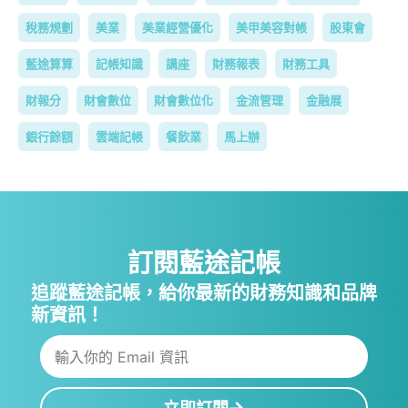
稅務規劃
美業
美業經營優化
美甲美容對帳
股東會
藍途算算
記帳知識
講座
財務報表
財務工具
財報分
財會數位
財會數位化
金流管理
金融展
銀行餘額
雲端記帳
餐飲業
馬上辦
訂閱藍途記帳
追蹤藍途記帳，給你最新的財務知識和品牌
新資訊！