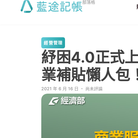
部落格
經營管理
紓困4.0正式
業補貼懶人包
2021 年 6 月 16 日
．
尚未評論