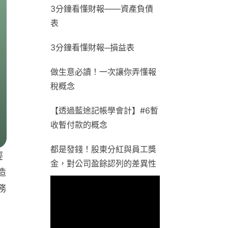
3分鐘看懂財報——資產負債
表
3分鐘看懂財報─損益表
做生意必讀！一次讓你弄懂報
稅概念
【透過藍途記帳學會計】#6暫
收暫付款的概念
都是發錢！股東分紅與員工獎
經
金，對公司盈餘認列的差異性
造
務