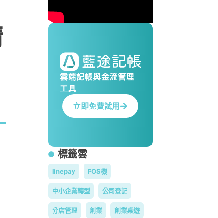
請
雲端記帳與金流管理
工具
立即免費試用
標籤雲
linepay
POS機
中小企業轉型
公司登記
分店管理
創業
創業桌遊