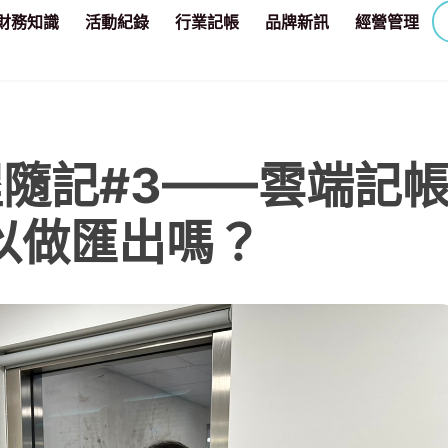
財務知識
活動紀錄
行業記帳
品牌新訊
經營管理
程隨記#3——雲端記
以做匯出嗎？