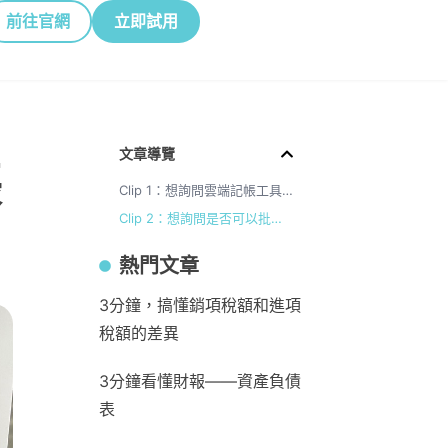
前往官網
立即試用
文章導覽
帳
Clip 1：想詢問雲端記帳工具，資料紀錄後是儲存在哪？紀錄完後可以的資料可以匯出來對帳嗎？
Clip 2：想詢問是否可以批量匯入銀行明細呢?
熱門文章
3分鐘，搞懂銷項稅額和進項
稅額的差異
3分鐘看懂財報——資產負債
表