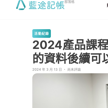
部落格
活動紀錄
2024產品課
的資料後續可
2024 年 3 月 13 日
．
尚未評論