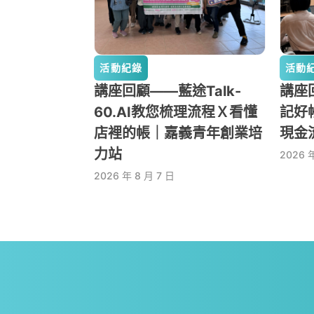
活動紀錄
活動
講座回顧——藍途Talk-
講座回
60.AI教您梳理流程Ｘ看懂
記好
店裡的帳｜嘉義青年創業培
現金
力站
2026 
2026 年 8 月 7 日