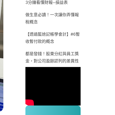
3分鐘看懂財報─損益表
做生意必讀！一次讓你弄懂報
稅概念
【透過藍途記帳學會計】#6暫
收暫付款的概念
都是發錢！股東分紅與員工獎
金，對公司盈餘認列的差異性