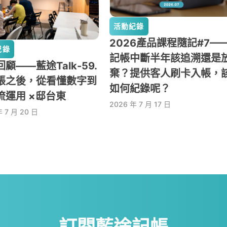
活動紀錄
2026產品課程隨記#7—
紀錄
記帳中斷半年該追溯還是
顧——藍途Talk-59.
棄？提供客人刷卡入帳，
帳之後，從看懂數字到
如何紀錄呢？
流運用 ×邸台東
2026 年 7 月 17 日
年 7 月 20 日