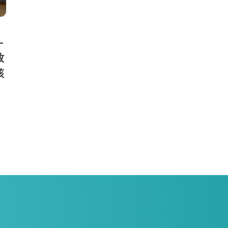
—
放
該