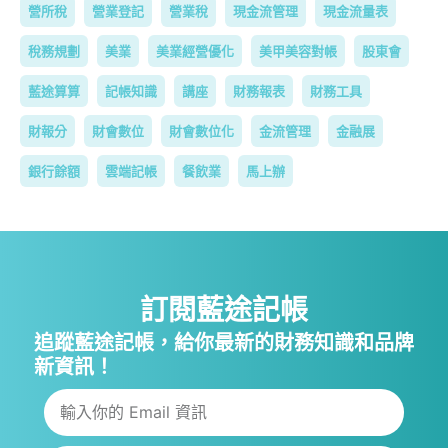
營所稅
營業登記
營業稅
現金流管理
現金流量表
稅務規劃
美業
美業經營優化
美甲美容對帳
股東會
藍途算算
記帳知識
講座
財務報表
財務工具
財報分
財會數位
財會數位化
金流管理
金融展
銀行餘額
雲端記帳
餐飲業
馬上辦
訂閱藍途記帳
追蹤藍途記帳，給你最新的財務知識和品牌
新資訊！