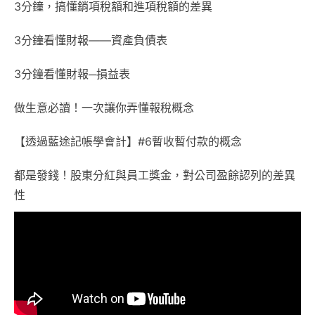
3分鐘，搞懂銷項稅額和進項稅額的差異
3分鐘看懂財報——資產負債表
3分鐘看懂財報─損益表
做生意必讀！一次讓你弄懂報稅概念
【透過藍途記帳學會計】#6暫收暫付款的概念
都是發錢！股東分紅與員工獎金，對公司盈餘認列的差異
性