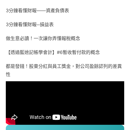
3分鐘看懂財報——資產負債表
3分鐘看懂財報─損益表
做生意必讀！一次讓你弄懂報稅概念
【透過藍途記帳學會計】#6暫收暫付款的概念
都是發錢！股東分紅與員工獎金，對公司盈餘認列的差異
性