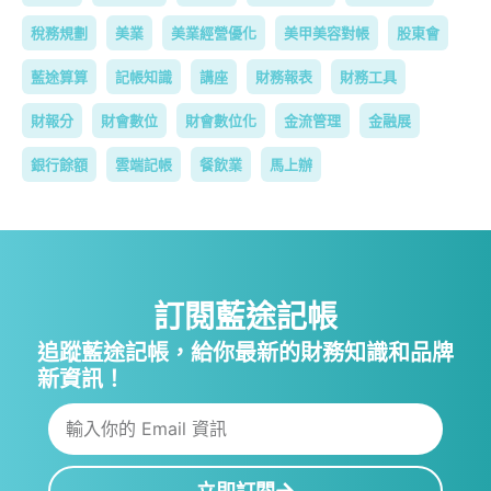
稅務規劃
美業
美業經營優化
美甲美容對帳
股東會
藍途算算
記帳知識
講座
財務報表
財務工具
財報分
財會數位
財會數位化
金流管理
金融展
銀行餘額
雲端記帳
餐飲業
馬上辦
訂閱藍途記帳
追蹤藍途記帳，給你最新的財務知識和品牌
新資訊！