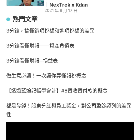
｜NexTrek x Kdan
2021 年 8 月 17 日
熱門文章
3分鐘，搞懂銷項稅額和進項稅額的差異
3分鐘看懂財報——資產負債表
3分鐘看懂財報─損益表
做生意必讀！一次讓你弄懂報稅概念
【透過藍途記帳學會計】#6暫收暫付款的概念
都是發錢！股東分紅與員工獎金，對公司盈餘認列的差異
性