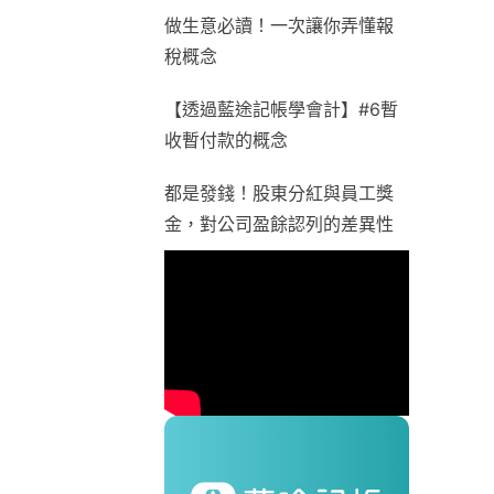
做生意必讀！一次讓你弄懂報
稅概念
【透過藍途記帳學會計】#6暫
收暫付款的概念
都是發錢！股東分紅與員工獎
金，對公司盈餘認列的差異性