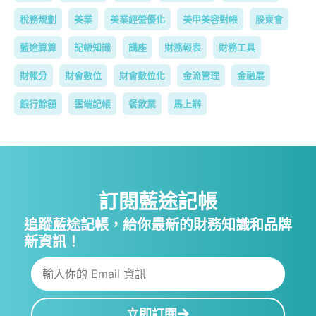
稅務規劃
美業
美業經營優化
美甲美容對帳
股東會
藍途算算
記帳知識
講座
財務報表
財務工具
財報分
財會數位
財會數位化
金流管理
金融展
銀行餘額
雲端記帳
餐飲業
馬上辦
訂閱藍途記帳
追蹤藍途記帳，給你最新的財務知識和品牌
新資訊！
立即訂閱