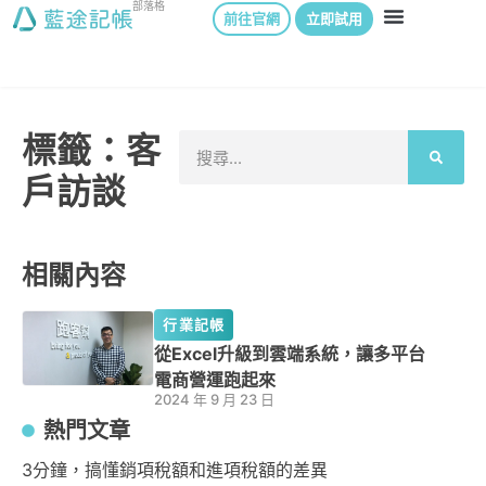
部落格
前往官網
立即試用
標籤：客
戶訪談
相關內容
行業記帳
從Excel升級到雲端系統，讓多平台
電商營運跑起來
2024 年 9 月 23 日
熱門文章
3分鐘，搞懂銷項稅額和進項稅額的差異