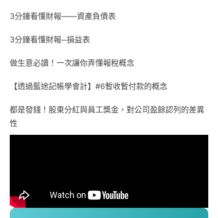
3分鐘看懂財報——資產負債表
3分鐘看懂財報─損益表
做生意必讀！一次讓你弄懂報稅概念
【透過藍途記帳學會計】#6暫收暫付款的概念
都是發錢！股東分紅與員工獎金，對公司盈餘認列的差異
性