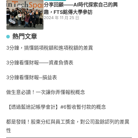
分享回顧——AI時代探索自己的興
趣，FTS銘傳大學參訪
2024 年 11 月 25 日
熱門文章
3分鐘，搞懂銷項稅額和進項稅額的差異
3分鐘看懂財報——資產負債表
3分鐘看懂財報─損益表
做生意必讀！一次讓你弄懂報稅概念
【透過藍途記帳學會計】#6暫收暫付款的概念
都是發錢！股東分紅與員工獎金，對公司盈餘認列的差異
性