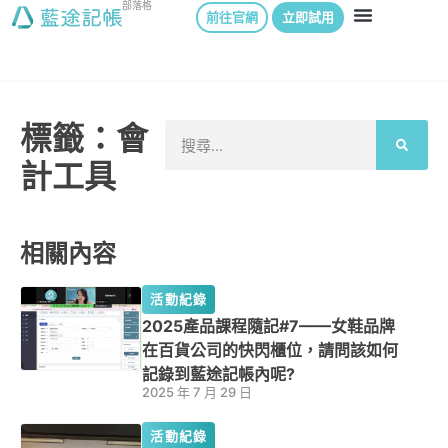
部落格
前往官網
立即試用
標籤：會
計工具
相關內容
活動紀錄
2025產品課程隨記#7——女鞋品牌
在百貨公司的快閃櫃位，請問該如何
記錄到藍途記帳內呢?
2025 年 7 月 29 日
活動紀錄