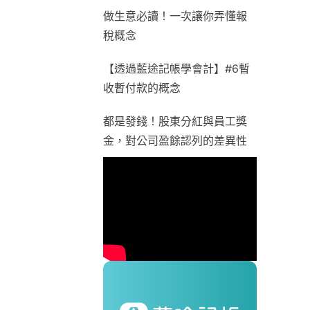
做生意必讀！一次讓你弄懂報
稅概念
【透過藍途記帳學會計】#6暫
收暫付款的概念
都是發錢！股東分紅與員工獎
金，對公司盈餘認列的差異性