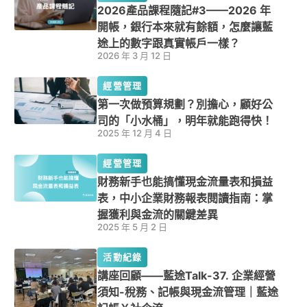
2026產品課程隨記#3——2026 年
開帳，銀行本來就有餘額，怎麼讓藍
途上的數字跟真實帳戶一樣？
2026 年 3 月 12 日
經營管理
第一次做預算規劃？別擔心，顧好公
司的「小水桶」，明年就能跑得快！
2025 年 12 月 4 日
經營管理
財務新手也能搞懂現金流量表和損益
表，中小企業財務報表閱讀指南：掌
握獲利與金流的關鍵差異
2025 年 5 月 2 日
活動紀錄
講座回顧——藍途Talk-37. 企業經營
須知-稅務、記帳與現金流管理｜藍途