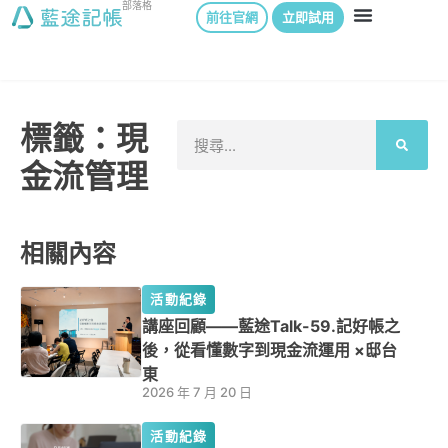
部落格
前往官網
立即試用
標籤：現
金流管理
相關內容
活動紀錄
講座回顧——藍途Talk-59.記好帳之
後，從看懂數字到現金流運用 ×邸台
東
2026 年 7 月 20 日
活動紀錄