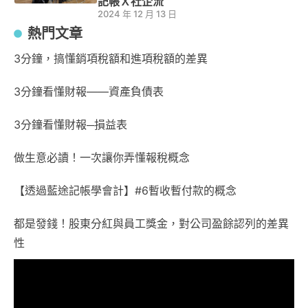
記帳Ｘ社企流
2024 年 12 月 13 日
熱門文章
3分鐘，搞懂銷項稅額和進項稅額的差異
3分鐘看懂財報——資產負債表
3分鐘看懂財報─損益表
做生意必讀！一次讓你弄懂報稅概念
【透過藍途記帳學會計】#6暫收暫付款的概念
都是發錢！股東分紅與員工獎金，對公司盈餘認列的差異
性