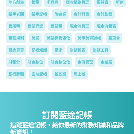
地方創生
報稅
多品牌
應收帳款管理
損益表
新創
新手老闆
新手記帳
旅遊業
會計科目
會計軟體
營所稅
營業登記
營業稅
現金流管理
現金流量表
稅務規劃
美業
美業經營優化
美甲美容對帳
股東會
藍途算算
記帳知識
講座
財務報表
財務工具
財報分
財會數位
財會數位化
金流管理
金融展
銀行餘額
雲端記帳
餐飲業
馬上辦
訂閱藍途記帳
追蹤藍途記帳，給你最新的財務知識和品牌
新資訊！