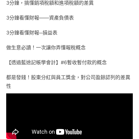
3分鐘，搞懂銷項稅額和進項稅額的差異
3分鐘看懂財報——資產負債表
3分鐘看懂財報─損益表
做生意必讀！一次讓你弄懂報稅概念
【透過藍途記帳學會計】#6暫收暫付款的概念
都是發錢！股東分紅與員工獎金，對公司盈餘認列的差異
性