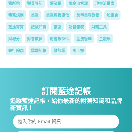
營所稅
營業登記
營業稅
現金流管理
現金流量表
稅務規劃
美業
美業經營優化
美甲美容對帳
股東會
藍途算算
記帳知識
講座
財務報表
財務工具
財報分
財會數位
財會數位化
金流管理
金融展
銀行餘額
雲端記帳
餐飲業
馬上辦
訂閱藍途記帳
追蹤藍途記帳，給你最新的財務知識和品牌
新資訊！