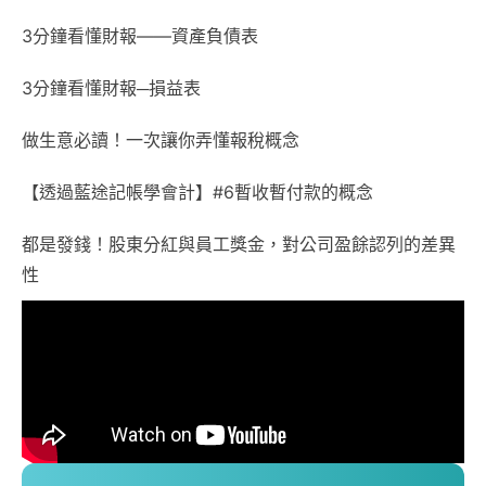
3分鐘看懂財報——資產負債表
3分鐘看懂財報─損益表
做生意必讀！一次讓你弄懂報稅概念
【透過藍途記帳學會計】#6暫收暫付款的概念
都是發錢！股東分紅與員工獎金，對公司盈餘認列的差異
性