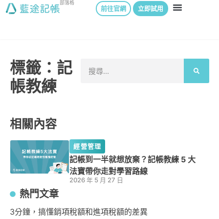
部落格
前往官網
立即試用
標籤：記
帳教練
相關內容
經營管理
記帳到一半就想放棄？記帳教練 5 大
法寶帶你走對學習路線
2026 年 5 月 27 日
熱門文章
3分鐘，搞懂銷項稅額和進項稅額的差異