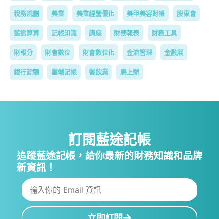
稅務規劃
美業
美業經營優化
美甲美容對帳
股東會
藍途算算
記帳知識
講座
財務報表
財務工具
財報分
財會數位
財會數位化
金流管理
金融展
銀行餘額
雲端記帳
餐飲業
馬上辦
訂閱藍途記帳
追蹤藍途記帳，給你最新的財務知識和品牌
新資訊！
立即訂閱