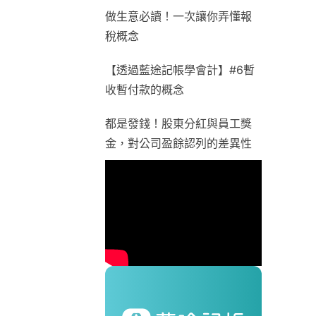
做生意必讀！一次讓你弄懂報
稅概念
【透過藍途記帳學會計】#6暫
收暫付款的概念
都是發錢！股東分紅與員工獎
金，對公司盈餘認列的差異性