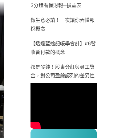
3分鐘看懂財報─損益表
做生意必讀！一次讓你弄懂報
稅概念
【透過藍途記帳學會計】#6暫
收暫付款的概念
都是發錢！股東分紅與員工獎
金，對公司盈餘認列的差異性