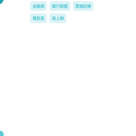
金融展
銀行餘額
雲端記帳
餐飲業
馬上辦
可