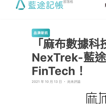
部落格
品牌新訊
「麻布數據科
NexTrek-
FinTech！
2021 年 10 月 13 日
．
尚未評論