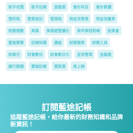
新手老闆
新手記帳
旅遊業
會計科目
會計軟體
營所稅
營業登記
營業稅
現金流管理
現金流量表
稅務規劃
美業
美業經營優化
美甲美容對帳
股東會
藍途算算
記帳知識
講座
財務報表
財務工具
財報分
財會數位
財會數位化
金流管理
金融展
銀行餘額
雲端記帳
餐飲業
馬上辦
訂閱藍途記帳
追蹤藍途記帳，給你最新的財務知識和品牌
新資訊！