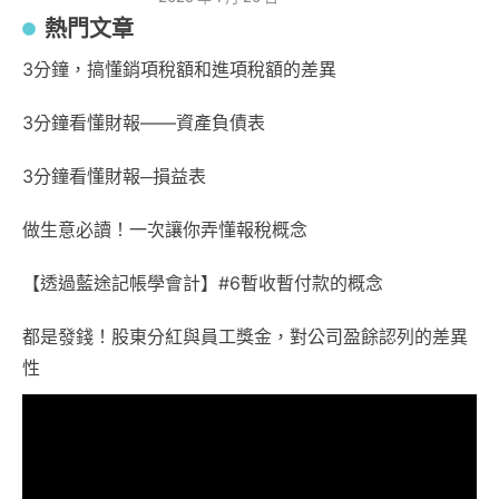
熱門文章
3分鐘，搞懂銷項稅額和進項稅額的差異
3分鐘看懂財報——資產負債表
3分鐘看懂財報─損益表
做生意必讀！一次讓你弄懂報稅概念
【透過藍途記帳學會計】#6暫收暫付款的概念
都是發錢！股東分紅與員工獎金，對公司盈餘認列的差異
性