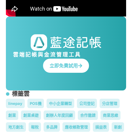
雲端記帳與金流管理工具
立即免費試用
標籤雲
linepay
POS機
中小企業轉型
公司登記
分店管理
創業
創業桌遊
創辦人年度回顧
合作邀請
商業思維
地方創生
報稅
多品牌
應收帳款管理
損益表
新創