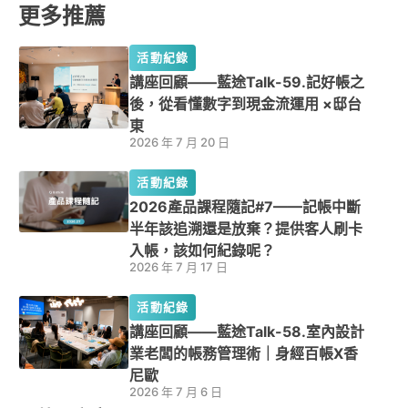
更多推薦
活動紀錄
講座回顧——藍途Talk-59.記好帳之
後，從看懂數字到現金流運用 ×邸台
東
2026 年 7 月 20 日
活動紀錄
2026產品課程隨記#7——記帳中斷
半年該追溯還是放棄？提供客人刷卡
入帳，該如何紀錄呢？
2026 年 7 月 17 日
活動紀錄
講座回顧——藍途Talk-58.室內設計
業老闆的帳務管理術｜身經百帳X香
尼歐
2026 年 7 月 6 日