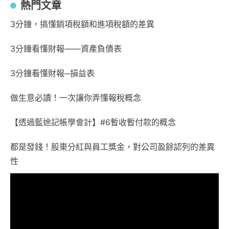
熱門文章
3分鐘，搞懂銷項稅額和進項稅額的差異
3分鐘看懂財報——資產負債表
3分鐘看懂財報─損益表
做生意必讀！一次讓你弄懂報稅概念
【透過藍途記帳學會計】#6暫收暫付款的概念
都是發錢！股東分紅與員工獎金，對公司盈餘認列的差異
性