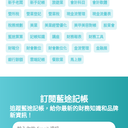
新手老闆
新手記帳
旅遊業
會計科目
會計軟體
營所稅
營業登記
營業稅
現金流管理
現金流量表
稅務規劃
美業
美業經營優化
美甲美容對帳
股東會
藍途算算
記帳知識
講座
財務報表
財務工具
財報分
財會數位
財會數位化
金流管理
金融展
銀行餘額
雲端記帳
餐飲業
馬上辦
訂閱藍途記帳
追蹤藍途記帳，給你最新的財務知識和品牌
新資訊！