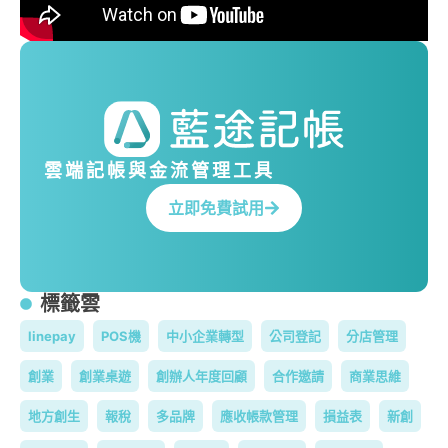
雲端記帳與金流管理工具
立即免費試用
標籤雲
linepay
POS機
中小企業轉型
公司登記
分店管理
創業
創業桌遊
創辦人年度回顧
合作邀請
商業思維
地方創生
報稅
多品牌
應收帳款管理
損益表
新創