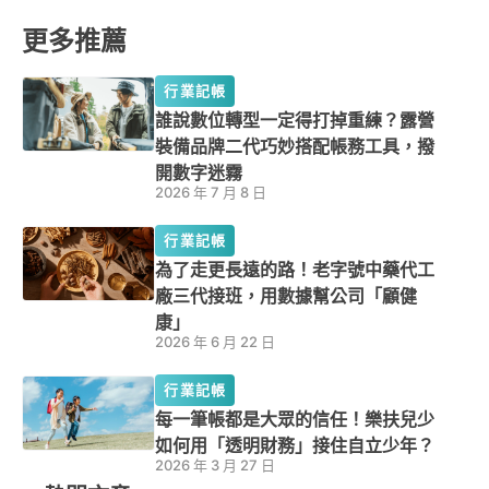
更多推薦
行業記帳
誰說數位轉型一定得打掉重練？露營
裝備品牌二代巧妙搭配帳務工具，撥
開數字迷霧
2026 年 7 月 8 日
行業記帳
為了走更長遠的路！老字號中藥代工
廠三代接班，用數據幫公司「顧健
康」
2026 年 6 月 22 日
行業記帳
每一筆帳都是大眾的信任！樂扶兒少
如何用「透明財務」接住自立少年？
2026 年 3 月 27 日