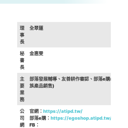
理
全翠蓮
事
長
秘
金惠雯
書
長
主
部落發展輔導、友善耕作審認、部落e購(原住民
要
族產品銷售)
業
務
公
官網：
https://atipd.tw/
司
部落e購：
https://egoshop.atipd.tw/
網
FB：