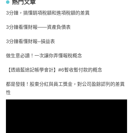
熱門文章
3分鐘，搞懂銷項稅額和進項稅額的差異
3分鐘看懂財報——資產負債表
3分鐘看懂財報─損益表
做生意必讀！一次讓你弄懂報稅概念
【透過藍途記帳學會計】#6暫收暫付款的概念
都是發錢！股東分紅與員工獎金，對公司盈餘認列的差異
性