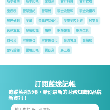
新手老闆
新手記帳
旅遊業
會計科目
會計軟體
營所稅
營業登記
營業稅
現金流管理
現金流量表
稅務規劃
美業
美業經營優化
美甲美容對帳
股東會
藍途算算
記帳知識
講座
財務報表
財務工具
財報分
財會數位
財會數位化
金流管理
金融展
銀行餘額
雲端記帳
餐飲業
馬上辦
訂閱藍途記帳
追蹤藍途記帳，給你最新的財務知識和品牌
新資訊！