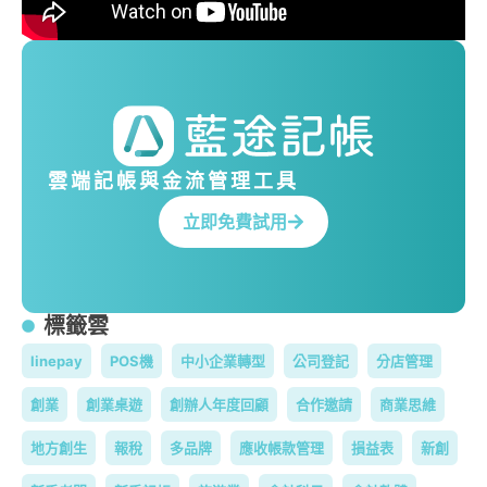
雲端記帳與金流管理工具
立即免費試用
標籤雲
linepay
POS機
中小企業轉型
公司登記
分店管理
創業
創業桌遊
創辦人年度回顧
合作邀請
商業思維
地方創生
報稅
多品牌
應收帳款管理
損益表
新創