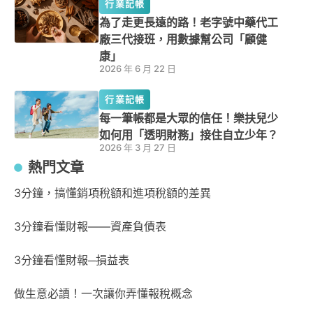
行業記帳
為了走更長遠的路！老字號中藥代工
廠三代接班，用數據幫公司「顧健
康」
2026 年 6 月 22 日
行業記帳
每一筆帳都是大眾的信任！樂扶兒少
如何用「透明財務」接住自立少年？
2026 年 3 月 27 日
熱門文章
3分鐘，搞懂銷項稅額和進項稅額的差異
3分鐘看懂財報——資產負債表
3分鐘看懂財報─損益表
做生意必讀！一次讓你弄懂報稅概念