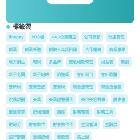
標籤雲
linepay
POS機
中小企業轉型
公司登記
分店管理
創業
創業桌遊
創辦人年度回顧
合作邀請
商業思維
地方創生
報稅
多品牌
應收帳款管理
損益表
新創
新手老闆
新手記帳
旅遊業
會計科目
會計軟體
營所稅
營業登記
營業稅
現金流管理
現金流量表
稅務規劃
美業
美業經營優化
美甲美容對帳
股東會
藍途算算
記帳知識
講座
財務報表
財務工具
財報分
財會數位
財會數位化
金流管理
金融展
銀行餘額
雲端記帳
餐飲業
馬上辦