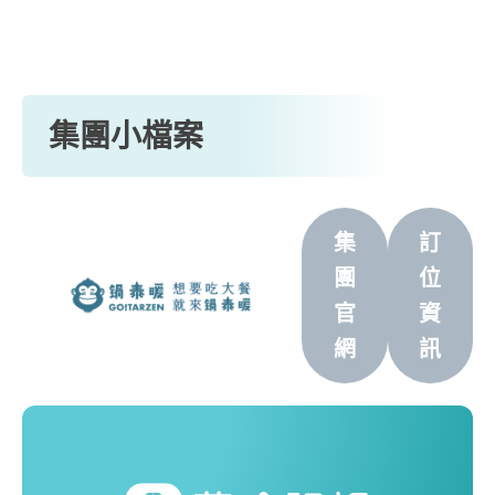
集團小檔案
集
訂
團
位
官
資
網
訊