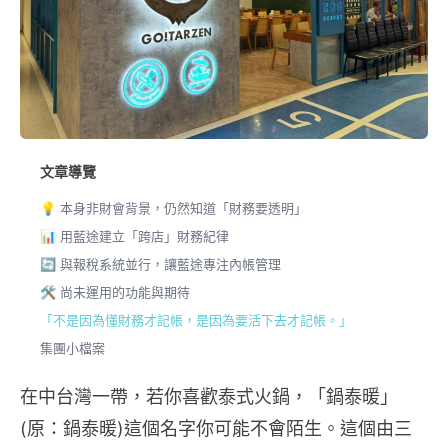
文章導覽
💡 本身非財會背景，仍然知道「財務要透明」
📊 用藍途建立「跨店」財務紀律
🔄 與報稅系統並行，讓藍途專注內帳管理
🛠️ 尚未運用的功能與期待
「不是因為懂財務才記帳，是因為要活下去才記帳。」
集團小檔案
在中台灣一帶，若你喜歡泰式火鍋，「鍋泰暖」
(原：鍋泰暖)這個名字你可能不會陌生。這個由三