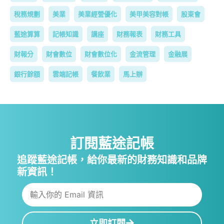
稅務規劃
美業
美業經營優化
美甲美容對帳
股東會
藍途算算
記帳知識
講座
財務報表
財務工具
財報分
財會數位
財會數位化
金流管理
金融展
銀行餘額
雲端記帳
餐飲業
馬上辦
訂閱藍途記帳
追蹤藍途記帳，給你最新的財務知識和品牌
新資訊！
立即訂閱