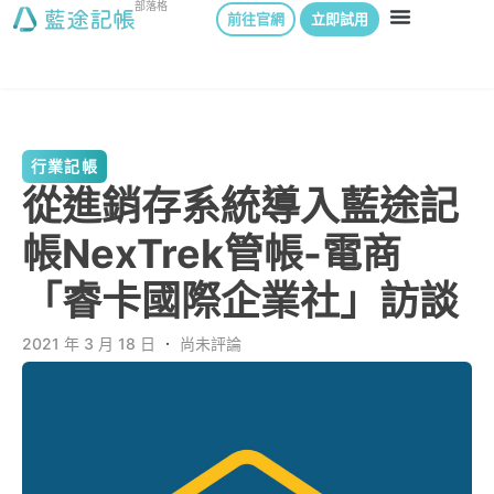
部落格
前往官網
立即試用
行業記帳
從進銷存系統導入藍途記
帳NexTrek管帳-電商
「睿卡國際企業社」訪談
2021 年 3 月 18 日
．
尚未評論