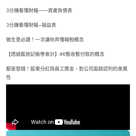
3分鐘看懂財報——資產負債表
3分鐘看懂財報─損益表
做生意必讀！一次讓你弄懂報稅概念
【透過藍途記帳學會計】#6暫收暫付款的概念
都是發錢！股東分紅與員工獎金，對公司盈餘認列的差異
性