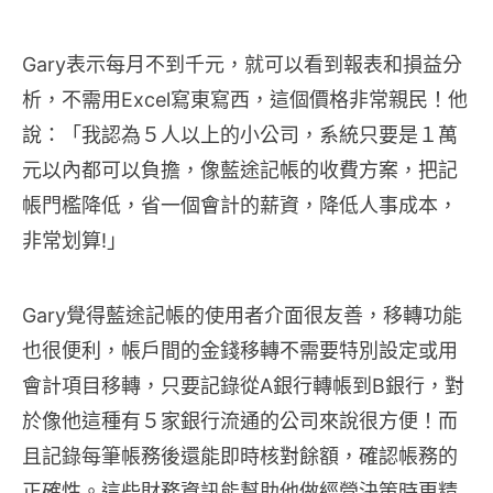
Gary表示每月不到千元，就可以看到報表和損益分
析，不需用Excel寫東寫西，這個價格非常親民！他
說：「我認為５人以上的小公司，系統只要是１萬
元以內都可以負擔，像藍途記帳的收費方案，把記
帳門檻降低，省一個會計的薪資，降低人事成本，
非常划算!」
Gary覺得藍途記帳的使用者介面很友善，移轉功能
也很便利，帳戶間的金錢移轉不需要特別設定或用
會計項目移轉，只要記錄從A銀行轉帳到B銀行，對
於像他這種有５家銀行流通的公司來說很方便！而
且記錄每筆帳務後還能即時核對餘額，確認帳務的
正確性。這些財務資訊能幫助他做經營決策時更精