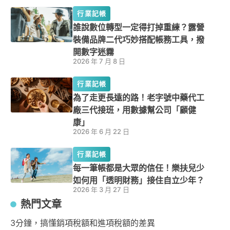
行業記帳
誰說數位轉型一定得打掉重練？露營
裝備品牌二代巧妙搭配帳務工具，撥
開數字迷霧
2026 年 7 月 8 日
行業記帳
為了走更長遠的路！老字號中藥代工
廠三代接班，用數據幫公司「顧健
康」
2026 年 6 月 22 日
行業記帳
每一筆帳都是大眾的信任！樂扶兒少
如何用「透明財務」接住自立少年？
2026 年 3 月 27 日
熱門文章
3分鐘，搞懂銷項稅額和進項稅額的差異