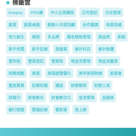
標籤雲
linepay
POS機
中小企業轉型
公司登記
分店管理
創業
創業桌遊
創辦人年度回顧
合作邀請
商業思維
地方創生
報稅
多品牌
應收帳款管理
損益表
新創
新手老闆
新手記帳
旅遊業
會計科目
會計軟體
營所稅
營業登記
營業稅
現金流管理
現金流量表
稅務規劃
美業
美業經營優化
美甲美容對帳
股東會
藍途算算
記帳知識
講座
財務報表
財務工具
財報分
財會數位
財會數位化
金流管理
金融展
銀行餘額
雲端記帳
餐飲業
馬上辦