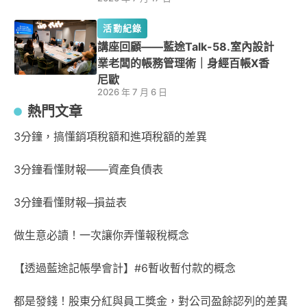
活動紀錄
講座回顧——藍途Talk-58.室內設計
業老闆的帳務管理術｜身經百帳X香
尼歐
2026 年 7 月 6 日
熱門文章
3分鐘，搞懂銷項稅額和進項稅額的差異
3分鐘看懂財報——資產負債表
3分鐘看懂財報─損益表
做生意必讀！一次讓你弄懂報稅概念
【透過藍途記帳學會計】#6暫收暫付款的概念
都是發錢！股東分紅與員工獎金，對公司盈餘認列的差異