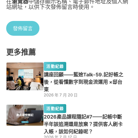
在
瀏覽器
中儲存顯示名稱、電子郵件地址及個人網
站網址，以供下次發佈留言時使用。
更多推薦
活動紀錄
講座回顧——藍途Talk-59.記好帳之
後，從看懂數字到現金流運用 ×邸台
東
2026 年 7 月 20 日
活動紀錄
2026產品課程隨記#7——記帳中斷
半年該追溯還是放棄？提供客人刷卡
入帳，該如何紀錄呢？
2026 年 7 月 17 日