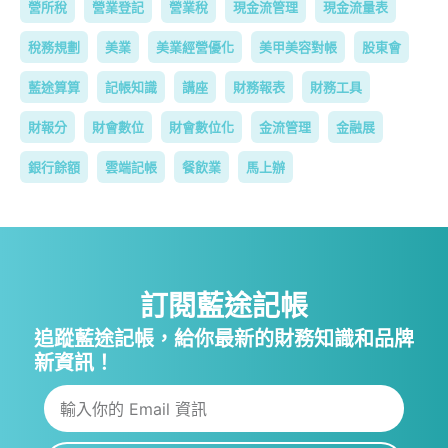
營所稅
營業登記
營業稅
現金流管理
現金流量表
稅務規劃
美業
美業經營優化
美甲美容對帳
股東會
藍途算算
記帳知識
講座
財務報表
財務工具
財報分
財會數位
財會數位化
金流管理
金融展
銀行餘額
雲端記帳
餐飲業
馬上辦
訂閱藍途記帳
追蹤藍途記帳，給你最新的財務知識和品牌
新資訊！