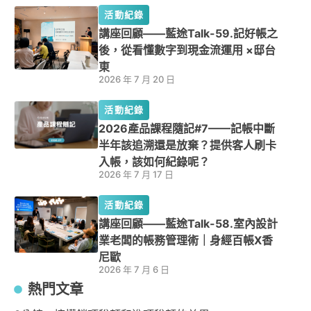
活動紀錄
講座回顧——藍途Talk-59.記好帳之
後，從看懂數字到現金流運用 ×邸台
東
2026 年 7 月 20 日
活動紀錄
2026產品課程隨記#7——記帳中斷
半年該追溯還是放棄？提供客人刷卡
入帳，該如何紀錄呢？
2026 年 7 月 17 日
活動紀錄
講座回顧——藍途Talk-58.室內設計
業老闆的帳務管理術｜身經百帳X香
尼歐
2026 年 7 月 6 日
熱門文章