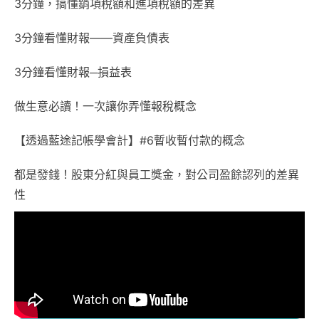
3分鐘，搞懂銷項稅額和進項稅額的差異
3分鐘看懂財報——資產負債表
3分鐘看懂財報─損益表
做生意必讀！一次讓你弄懂報稅概念
【透過藍途記帳學會計】#6暫收暫付款的概念
都是發錢！股東分紅與員工獎金，對公司盈餘認列的差異
性