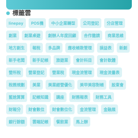
標籤雲
linepay
POS機
中小企業轉型
公司登記
分店管理
創業
創業桌遊
創辦人年度回顧
合作邀請
商業思維
地方創生
報稅
多品牌
應收帳款管理
損益表
新創
新手老闆
新手記帳
旅遊業
會計科目
會計軟體
營所稅
營業登記
營業稅
現金流管理
現金流量表
稅務規劃
美業
美業經營優化
美甲美容對帳
股東會
藍途算算
記帳知識
講座
財務報表
財務工具
財報分
財會數位
財會數位化
金流管理
金融展
銀行餘額
雲端記帳
餐飲業
馬上辦