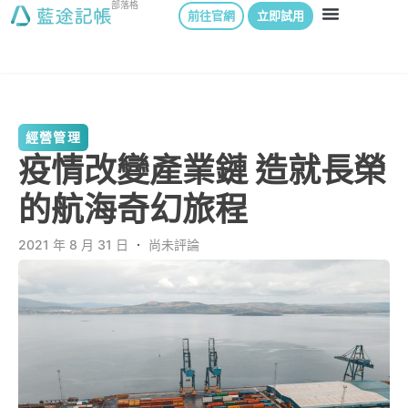
部落格
前往官網
立即試用
經營管理
疫情改變產業鏈 造就長榮
的航海奇幻旅程
2021 年 8 月 31 日
．
尚未評論