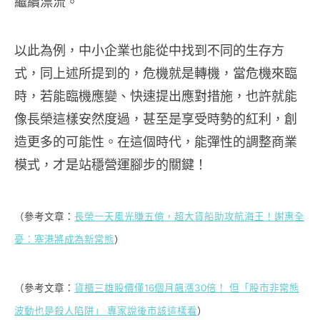
繼續漂流。
以此為例，中小企業也能從中找到不同的生存方
式，同上述所提到的，危機就是轉機，當危機來臨
時，若能臨機應變、快速提出應對措施，也許就能
像長榮這樣安然度過，甚至是享受時勢的紅利，創
造更多的可能性。在這個時代，能彈性的調整商業
模式，才是站穩營運腳步的關鍵！
（參考文章：
長榮一天風光賺五億，超大貨船助攻航海王！謝惠全
憂：塞港將成為新常態
）
（參考文章：
貨櫃三雄股價僅16個月飆漲30倍！ 但「股市非常態
波動也是殺人陷阱」 專家說後市該這樣看
）