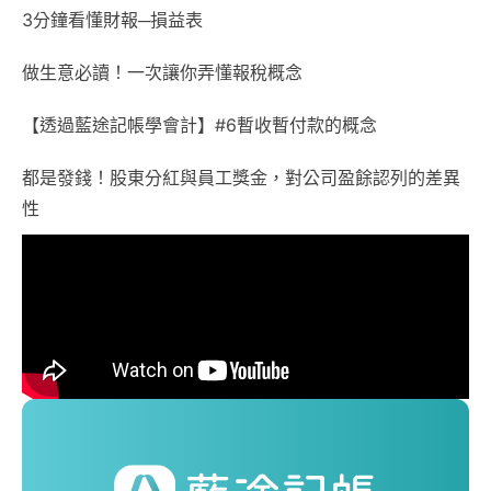
3分鐘看懂財報─損益表
做生意必讀！一次讓你弄懂報稅概念
【透過藍途記帳學會計】#6暫收暫付款的概念
都是發錢！股東分紅與員工獎金，對公司盈餘認列的差異
性