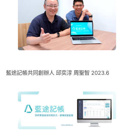
藍途記帳共同創辦人 邱奕淳 周聖智 2023.6