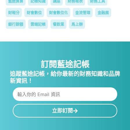
藍途算算
記帳知識
講座
財務報表
財務工具
財報分
財會數位
財會數位化
金流管理
金融展
銀行餘額
雲端記帳
餐飲業
馬上辦
訂閱藍途記帳
追蹤藍途記帳，給你最新的財務知識和品牌
新資訊！
立即訂閱