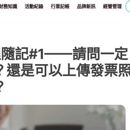
財務知識
活動紀錄
行業記帳
品牌新訊
經營管理
程隨記#1——請問一定
？還是可以上傳發票
？