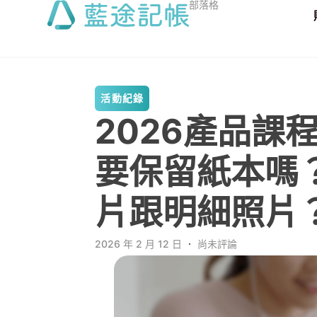
部落格
活動紀錄
2026產品課
要保留紙本嗎
片跟明細照片
2026 年 2 月 12 日
．
尚未評論