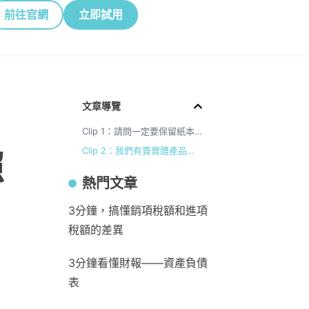
前往官網
立即試用
文章導覽
Clip 1：請問一定要保留紙本嗎？還是可以上傳發票照片跟明細照片？
Clip 2：我們有賣實體產品，可以在系統中查看進銷庫存嗎？
照
熱門文章
3分鐘，搞懂銷項稅額和進項
稅額的差異
3分鐘看懂財報——資產負債
表