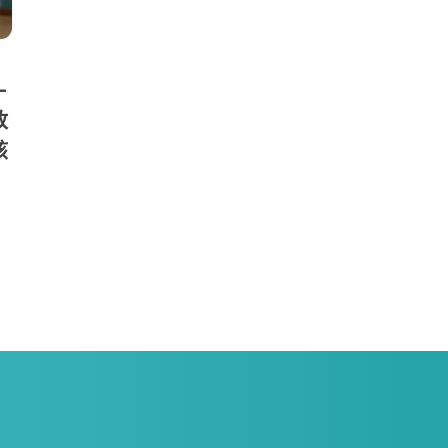
—
放
該