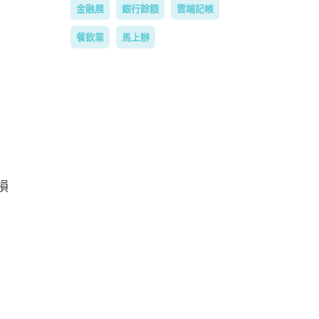
金融展
銀行餘額
雲端記帳
餐飲業
馬上辦
損