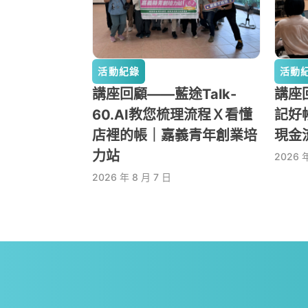
活動紀錄
活動
講座回顧——藍途Talk-
講座回
60.AI教您梳理流程Ｘ看懂
記好
店裡的帳｜嘉義青年創業培
現金
力站
2026 
2026 年 8 月 7 日