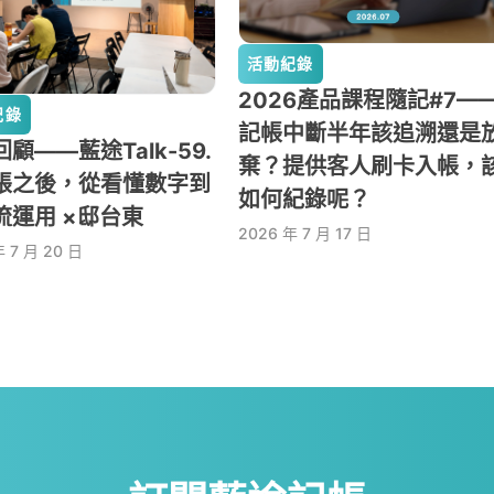
活動紀錄
2026產品課程隨記#7—
紀錄
記帳中斷半年該追溯還是
顧——藍途Talk-59.
棄？提供客人刷卡入帳，
帳之後，從看懂數字到
如何紀錄呢？
流運用 ×邸台東
2026 年 7 月 17 日
年 7 月 20 日