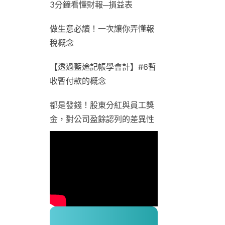
3分鐘看懂財報─損益表
做生意必讀！一次讓你弄懂報
稅概念
【透過藍途記帳學會計】#6暫
收暫付款的概念
都是發錢！股東分紅與員工獎
金，對公司盈餘認列的差異性