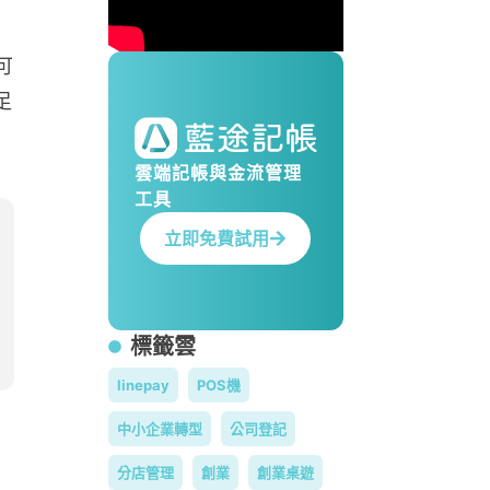
可
足
雲端記帳與金流管理
工具
立即免費試用
標籤雲
linepay
POS機
中小企業轉型
公司登記
分店管理
創業
創業桌遊