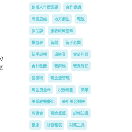
創辦人年度回顧
合作邀請
商業思維
地方創生
報稅
多品牌
應收帳款管理
損益表
新創
新手老闆
新手記帳
旅遊業
會計科目
分
會計軟體
營所稅
營業登記
個
營業稅
現金流管理
現金流量表
稅務規劃
美業
美業經營優化
美甲美容對帳
股東會
藍途算算
記帳知識
講座
財務報表
財務工具