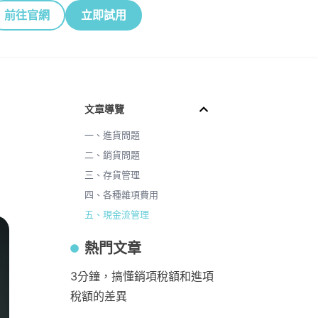
前往官網
立即試用
文章導覽
一、進貨問題
二、銷貨問題
三、存貨管理
四、各種雜項費用
五、現金流管理
熱門文章
3分鐘，搞懂銷項稅額和進項
稅額的差異