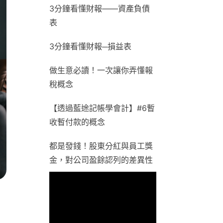
3分鐘看懂財報——資產負債
表
3分鐘看懂財報─損益表
做生意必讀！一次讓你弄懂報
稅概念
【透過藍途記帳學會計】#6暫
收暫付款的概念
都是發錢！股東分紅與員工獎
金，對公司盈餘認列的差異性