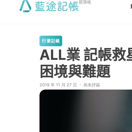
部落格
行業記帳
ALL業 記帳
困境與難題
2019 年 11 月 27 日
．
尚未評論