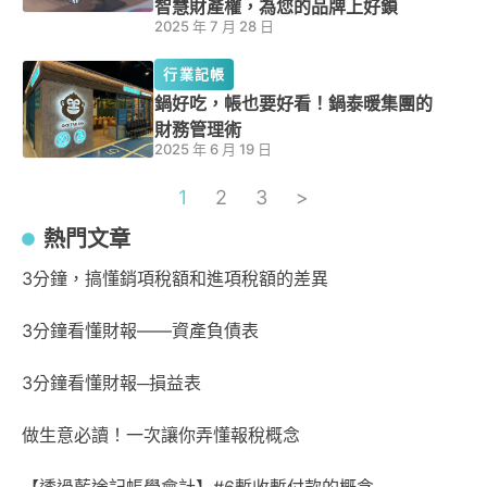
智慧財產權，為您的品牌上好鎖
2025 年 7 月 28 日
行業記帳
鍋好吃，帳也要好看！鍋泰暖集團的
財務管理術
2025 年 6 月 19 日
1
2
3
>
熱門文章
3分鐘，搞懂銷項稅額和進項稅額的差異
3分鐘看懂財報——資產負債表
3分鐘看懂財報─損益表
做生意必讀！一次讓你弄懂報稅概念