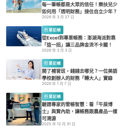
每一筆帳都是大眾的信任！樂扶兒少
如何用「透明財務」接住自立少年？
2026 年 3 月 27 日
行業記帳
從Excel到專業帳務：澎湖海派對靠
「這一招」讓三品牌金流不卡關！
2026 年 3 月 3 日
行業記帳
開了補習班，錢錢去哪兒？一位美語
學校創辦人的財務「轉大人」實錄
2026 年 1 月 7 日
行業記帳
驗證專家的管帳智慧：看「牛屎博
士」與賢內助，讓帳務跟農產品一樣
可溯源
2025 年 12 月 31 日