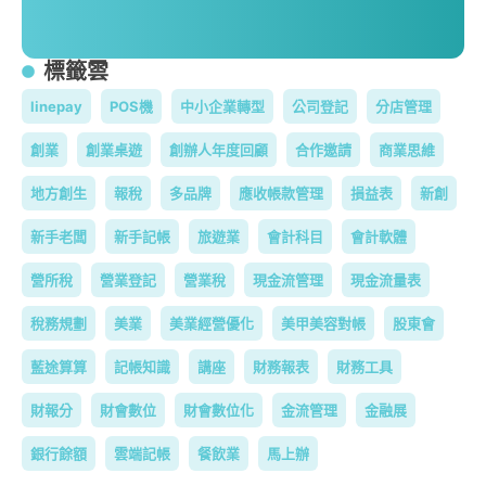
標籤雲
linepay
POS機
中小企業轉型
公司登記
分店管理
創業
創業桌遊
創辦人年度回顧
合作邀請
商業思維
地方創生
報稅
多品牌
應收帳款管理
損益表
新創
新手老闆
新手記帳
旅遊業
會計科目
會計軟體
營所稅
營業登記
營業稅
現金流管理
現金流量表
稅務規劃
美業
美業經營優化
美甲美容對帳
股東會
藍途算算
記帳知識
講座
財務報表
財務工具
財報分
財會數位
財會數位化
金流管理
金融展
銀行餘額
雲端記帳
餐飲業
馬上辦