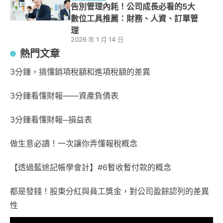
告別管理內耗！公司成長必看的5大
數位工具推薦：財務、人資、訂單管
理
2026 年 1 月 14 日
熱門文章
3分鐘，搞懂銷項稅額和進項稅額的差異
3分鐘看懂財報——資產負債表
3分鐘看懂財報─損益表
做生意必讀！一次讓你弄懂報稅概念
【透過藍途記帳學會計】#6暫收暫付款的概念
都是發錢！股東分紅與員工獎金，對公司盈餘認列的差異
性