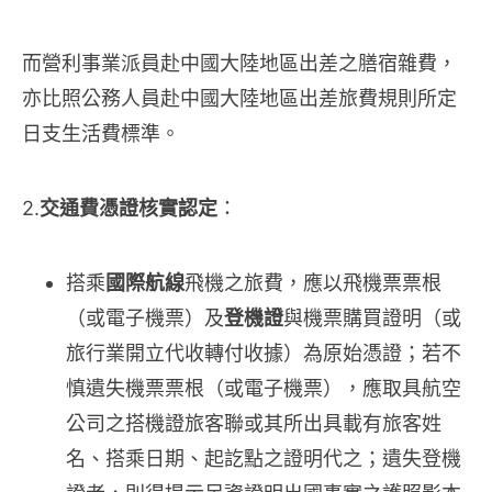
而營利事業派員赴中國大陸地區出差之膳宿雜費，
亦比照公務人員赴中國大陸地區出差旅費規則所定
日支生活費標準。
2.
交通費憑證核實認定
：
搭乘
國際航線
飛機之旅費，應以飛機票票根
（或電子機票）及
登機證
與機票購買證明（或
旅行業開立代收轉付收據）為原始憑證；若不
慎遺失機票票根（或電子機票），應取具航空
公司之搭機證旅客聯或其所出具載有旅客姓
名、搭乘日期、起訖點之證明代之；遺失登機