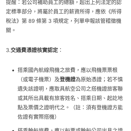
提醒：若公司補助員工的總額，超出上列法定的認
定標準部分，將屬於員工的薪資所得，應依《所得
稅法》第 89 條第 3 項規定，列單申報該管稽徵機
關。
3.
交通費憑證核實認定
：
搭乘國內航線飛機之旅費，應以飛機票票根
（或電子機票）及
登機證
為原始憑證；若不慎
遺失該證明，應取具航空公司之搭機證旅客聯
或其所出具載有旅客姓名、搭乘日期、起訖地
點及票價之證明代之。（註：須有登機證方能
佐證有實際搭機）
搭乘輪船旅費，應以船票或輪船公司出具之證