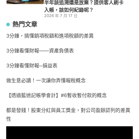
半年該追溯還是放棄？提供客人刷卡
入帳，該如何紀錄呢？
2026 年 7 月 17 日
熱門文章
3分鐘，搞懂銷項稅額和進項稅額的差異
3分鐘看懂財報——資產負債表
3分鐘看懂財報─損益表
做生意必讀！一次讓你弄懂報稅概念
【透過藍途記帳學會計】#6暫收暫付款的概念
都是發錢！股東分紅與員工獎金，對公司盈餘認列的差異
性