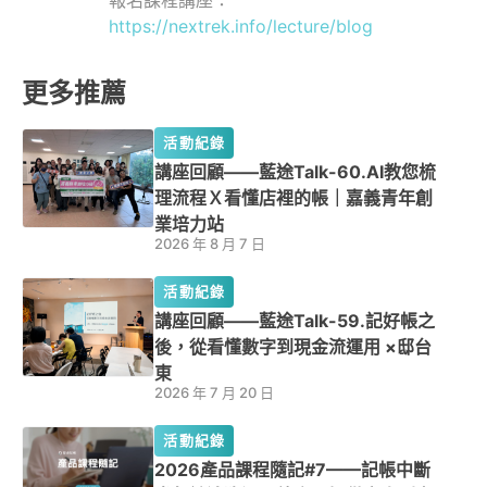
報名課程講座：
https://nextrek.info/lecture/blog
更多推薦
活動紀錄
講座回顧——藍途Talk-60.AI教您梳
理流程Ｘ看懂店裡的帳｜嘉義青年創
業培力站
2026 年 8 月 7 日
活動紀錄
講座回顧——藍途Talk-59.記好帳之
後，從看懂數字到現金流運用 ×邸台
東
2026 年 7 月 20 日
活動紀錄
2026產品課程隨記#7——記帳中斷