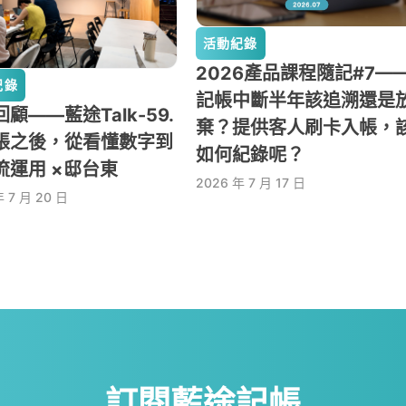
活動紀錄
2026產品課程隨記#7—
紀錄
記帳中斷半年該追溯還是
顧——藍途Talk-59.
棄？提供客人刷卡入帳，
帳之後，從看懂數字到
如何紀錄呢？
流運用 ×邸台東
2026 年 7 月 17 日
年 7 月 20 日
訂閱藍途記帳