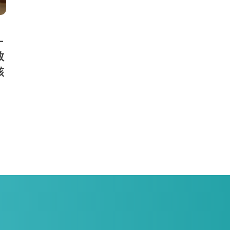
—
放
該