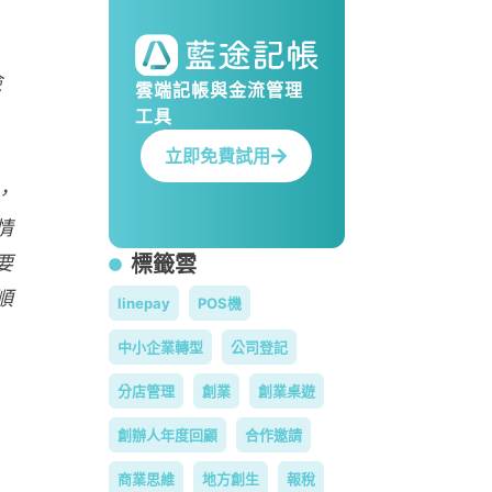
檢
雲端記帳與金流管理
工具
立即免費試用
，
情
要
標籤雲
順
linepay
POS機
中小企業轉型
公司登記
分店管理
創業
創業桌遊
創辦人年度回顧
合作邀請
商業思維
地方創生
報稅