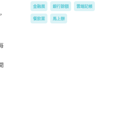
金融展
銀行餘額
雲端記帳
，
餐飲業
馬上辦
每
開