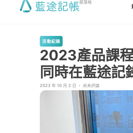
部落格
活動紀錄
2023產品課
同時在藍途記
2023 年 10 月 2 日
．
尚未評論