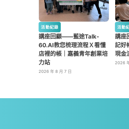
活動紀錄
活動
講座回顧——藍途Talk-
講座回
60.AI教您梳理流程Ｘ看懂
記好
店裡的帳｜嘉義青年創業培
現金
力站
2026 
2026 年 8 月 7 日