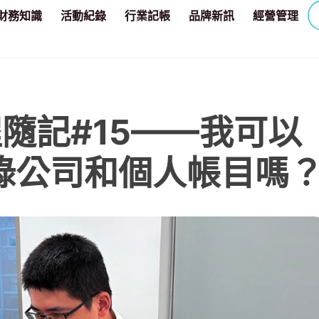
財務知識
活動紀錄
行業記帳
品牌新訊
經營管理
程隨記#15——我可以
錄公司和個人帳目嗎