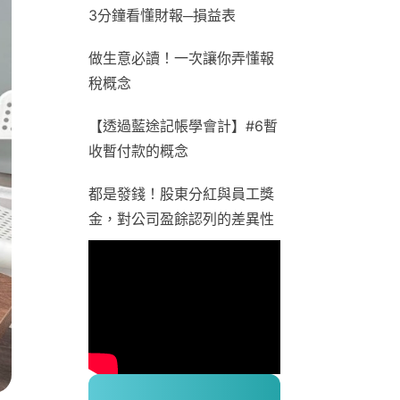
3分鐘看懂財報─損益表
做生意必讀！一次讓你弄懂報
稅概念
【透過藍途記帳學會計】#6暫
收暫付款的概念
都是發錢！股東分紅與員工獎
金，對公司盈餘認列的差異性