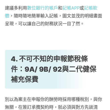
建議多利用
數位銀行的帳戶
和
記帳APP
或
記帳軟
體
，隨時隨地簡單輸入記帳，圖文並茂的明細畫面
呈現，可以讓自己的財務狀況一目了然。
4. 不可不知的申報節稅條
件：9A/ 9B/ 92與二代健保
補充保費
別以為案主在申報你的酬勞時採用哪種稅別，與你
無關，在簽訂承攬契約時，就必須與對方先談清