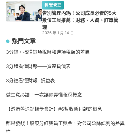
經營管理
告別管理內耗！公司成長必看的5大
數位工具推薦：財務、人資、訂單管
理
2026 年 1 月 14 日
熱門文章
3分鐘，搞懂銷項稅額和進項稅額的差異
3分鐘看懂財報——資產負債表
3分鐘看懂財報─損益表
做生意必讀！一次讓你弄懂報稅概念
【透過藍途記帳學會計】#6暫收暫付款的概念
都是發錢！股東分紅與員工獎金，對公司盈餘認列的差異
性