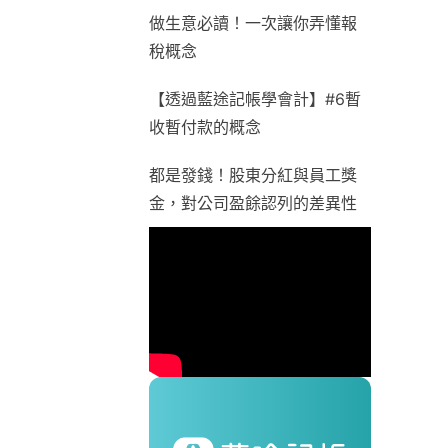
做生意必讀！一次讓你弄懂報
稅概念
【透過藍途記帳學會計】#6暫
收暫付款的概念
都是發錢！股東分紅與員工獎
金，對公司盈餘認列的差異性