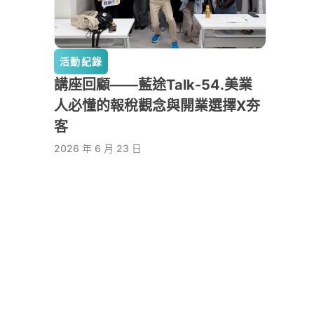
活動紀錄
講座回顧——藍途Talk-54.美業
人必懂的報稅觀念與開業選擇X夯
客
2026 年 6 月 23 日