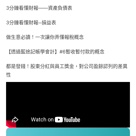
3分鐘看懂財報——資產負債表
3分鐘看懂財報─損益表
做生意必讀！一次讓你弄懂報稅概念
【透過藍途記帳學會計】#6暫收暫付款的概念
都是發錢！股東分紅與員工獎金，對公司盈餘認列的差異
性