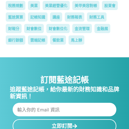
稅務規劃
美業
美業經營優化
美甲美容對帳
股東會
藍途算算
記帳知識
講座
財務報表
財務工具
財報分
財會數位
財會數位化
金流管理
金融展
銀行餘額
雲端記帳
餐飲業
馬上辦
訂閱藍途記帳
追蹤藍途記帳，給你最新的財務知識和品牌
新資訊！
立即訂閱