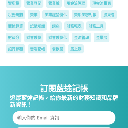
營所稅
營業登記
營業稅
現金流管理
現金流量表
稅務規劃
美業
美業經營優化
美甲美容對帳
股東會
藍途算算
記帳知識
講座
財務報表
財務工具
財報分
財會數位
財會數位化
金流管理
金融展
銀行餘額
雲端記帳
餐飲業
馬上辦
訂閱藍途記帳
追蹤藍途記帳，給你最新的財務知識和品牌
新資訊！