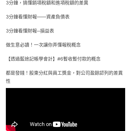
3分鐘，搞懂銷項稅額和進項稅額的差異
3分鐘看懂財報——資產負債表
3分鐘看懂財報─損益表
做生意必讀！一次讓你弄懂報稅概念
【透過藍途記帳學會計】#6暫收暫付款的概念
都是發錢！股東分紅與員工獎金，對公司盈餘認列的差異
性