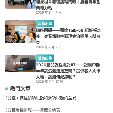
理流程Ｘ看懂店裡的帳｜嘉義青年創
業培力站
2026 年 8 月 7 日
活動紀錄
講座回顧——藍途Talk-59.記好帳之
後，從看懂數字到現金流運用 ×邸台
東
2026 年 7 月 20 日
活動紀錄
2026產品課程隨記#7——記帳中斷
半年該追溯還是放棄？提供客人刷卡
入帳，該如何紀錄呢？
2026 年 7 月 17 日
熱門文章
3分鐘，搞懂銷項稅額和進項稅額的差異
3分鐘看懂財報——資產負債表