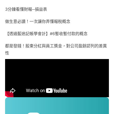
3分鐘看懂財報─損益表
做生意必讀！一次讓你弄懂報稅概念
【透過藍途記帳學會計】#6暫收暫付款的概念
都是發錢！股東分紅與員工獎金，對公司盈餘認列的差異
性