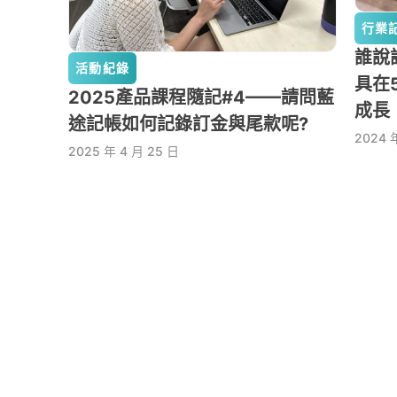
行業
誰說
活動紀錄
具在
2025產品課程隨記#4——請問藍
成長
途記帳如何記錄訂金與尾款呢?
2024 
2025 年 4 月 25 日