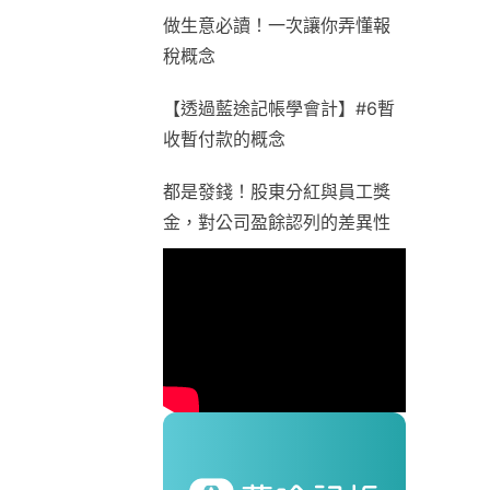
做生意必讀！一次讓你弄懂報
稅概念
【透過藍途記帳學會計】#6暫
收暫付款的概念
都是發錢！股東分紅與員工獎
金，對公司盈餘認列的差異性