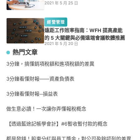
2021 年 5 月 25 日
經營管理
遠距工作效率指南：WFH 提高產能
的 5 大關鍵與必備遠端會議軟體推薦
2021 年 5 月 20 日
熱門文章
3分鐘，搞懂銷項稅額和進項稅額的差異
3分鐘看懂財報——資產負債表
3分鐘看懂財報─損益表
做生意必讀！一次讓你弄懂報稅概念
【透過藍途記帳學會計】#6暫收暫付款的概念
都是發錢！股東分紅與員工獎金，對公司盈餘認列的差異