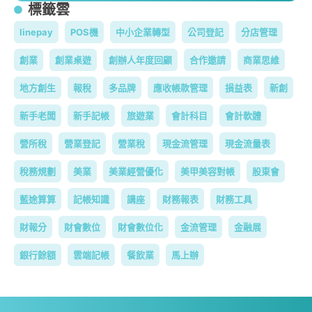
標籤雲
linepay
POS機
中小企業轉型
公司登記
分店管理
創業
創業桌遊
創辦人年度回顧
合作邀請
商業思維
地方創生
報稅
多品牌
應收帳款管理
損益表
新創
新手老闆
新手記帳
旅遊業
會計科目
會計軟體
營所稅
營業登記
營業稅
現金流管理
現金流量表
稅務規劃
美業
美業經營優化
美甲美容對帳
股東會
藍途算算
記帳知識
講座
財務報表
財務工具
財報分
財會數位
財會數位化
金流管理
金融展
銀行餘額
雲端記帳
餐飲業
馬上辦