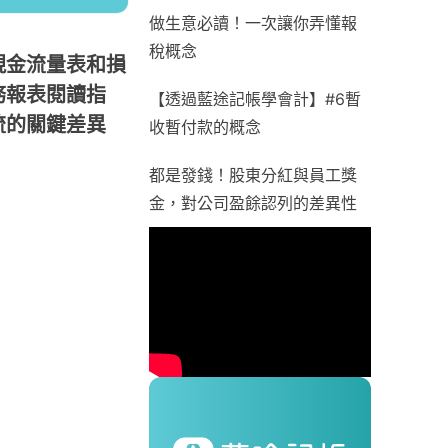
做生意必讀！一次讓你弄懂報
稅概念
現金流量表和損
務報表閱讀指
【透過藍途記帳學會計】#6暫
流的關鍵差異
收暫付款的概念
都是發錢！股東分紅與員工獎
金，對公司盈餘認列的差異性