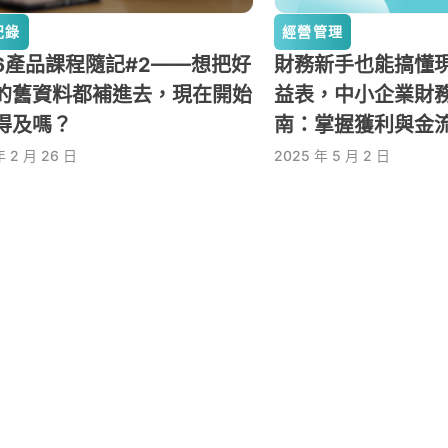
紀錄
經營管理
26產品課程隨記#2——想把好
財務新手也能搞懂
的舊資料都補進去，現在開始
益表，中小企業財
得及嗎？
南：掌握獲利與金
年 2 月 26 日
2025 年 5 月 2 日