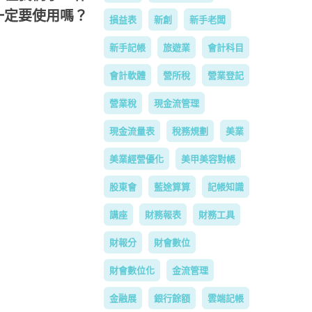
一定要使用嗎？
損益表
新創
新手老闆
新手記帳
旅遊業
會計科目
會計軟體
營所稅
營業登記
營業稅
現金流管理
現金流量表
稅務規劃
美業
美業經營優化
美甲美容對帳
股東會
藍途算算
記帳知識
講座
財務報表
財務工具
財報分
財會數位
財會數位化
金流管理
金融展
銀行餘額
雲端記帳