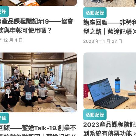
紀錄
活動紀錄
23產品課程隨記#19——協會
講座回顧——非營
務與申報可使用嗎？
型之路｜藍途記帳Ｘn
年 12 月 4 日
2023 年 11 月 27 日
活動紀錄
紀錄
2023產品課程隨記
顧——藍途Talk-19.創業不
到系統有傳票功能