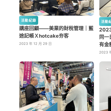
活動紀錄
活動
講座回顧——美業的財稅管理｜藍
20
途記帳Ｘhotcake夯客
同一
2023 年 12 月 29 日
有金
2023 