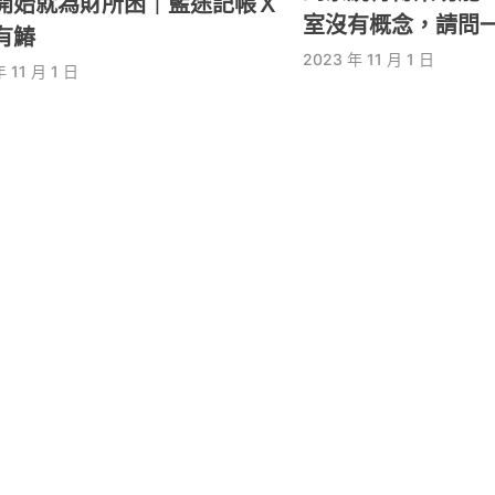
開始就為財所困｜藍途記帳Ｘ
室沒有概念，請問
有鰆
2023 年 11 月 1 日
 11 月 1 日