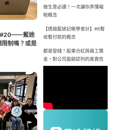
做生意必讀！一次讓你弄懂報
稅概念
【透過藍途記帳學會計】#6暫
#20——藍途
收暫付款的概念
額限制嗎？或是
都是發錢！股東分紅與員工獎
金，對公司盈餘認列的差異性