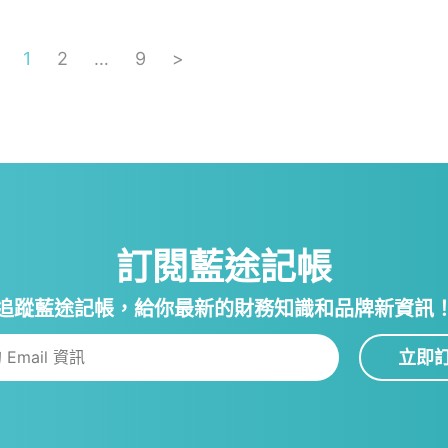
1
2
…
9
>
訂閱藍途記帳
追蹤藍途記帳，給你最新的財務知識和品牌新資訊
立即