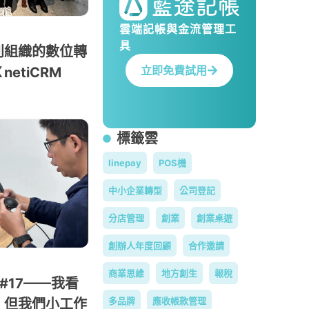
雲端記帳與金流管理工
具
利組織的數位轉
立即免費試用
etiCRM
標籤雲
linepay
POS機
中小企業轉型
公司登記
分店管理
創業
創業桌遊
創辦人年度回顧
合作邀請
商業思維
地方創生
報稅
#17——我看
多品牌
應收帳款管理
，但我們小工作