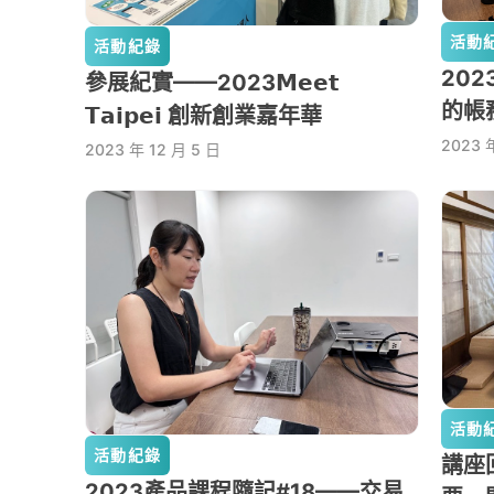
活動
活動紀錄
20
參展紀實——2023𝗠𝗲𝗲𝘁
的帳
𝗧𝗮𝗶𝗽𝗲𝗶 創新創業嘉年華
2023 
2023 年 12 月 5 日
活動
活動紀錄
講座回
2023產品課程隨記#18——交易