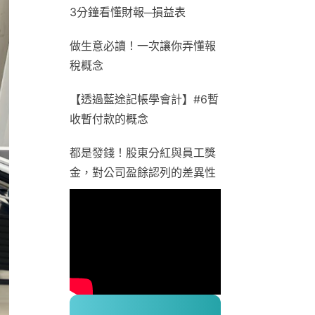
3分鐘看懂財報─損益表
做生意必讀！一次讓你弄懂報
稅概念
【透過藍途記帳學會計】#6暫
收暫付款的概念
都是發錢！股東分紅與員工獎
金，對公司盈餘認列的差異性