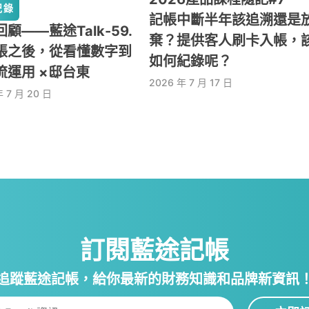
紀錄
記帳中斷半年該追溯還是
顧——藍途Talk-59.
棄？提供客人刷卡入帳，
帳之後，從看懂數字到
如何紀錄呢？
流運用 ×邸台東
2026 年 7 月 17 日
年 7 月 20 日
訂閱藍途記帳
追蹤藍途記帳，給你最新的財務知識和品牌新資訊