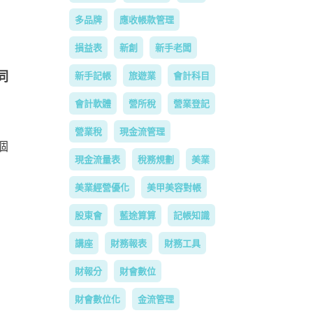
多品牌
應收帳款管理
損益表
新創
新手老闆
同
新手記帳
旅遊業
會計科目
會計軟體
營所稅
營業登記
營業稅
現金流管理
個
現金流量表
稅務規劃
美業
美業經營優化
美甲美容對帳
股東會
藍途算算
記帳知識
講座
財務報表
財務工具
財報分
財會數位
財會數位化
金流管理