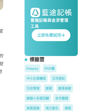
雲端記帳與金流管理
工具
底
立即免費試用
的
標籤雲
就
linepay
POS機
明
中小企業轉型
公司登記
分店管理
創業
創業桌遊
創辦人年度回顧
合作邀請
商業思維
地方創生
報稅