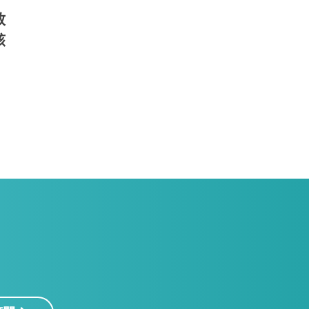
放
該
！