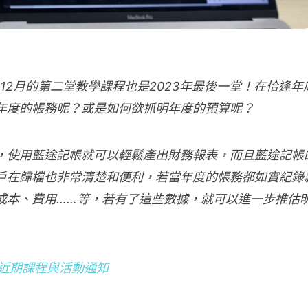
12月的第二堂教學課程也是2023年最後一堂！在恰逢年
年度的帳務呢？或是如何欲抓明年度的預算呢？
，使用藍途記帳就可以輕鬆產出財務報表，而且藍途記帳
戶在歸檔也非常清楚和便利，若當年度的帳務都如實紀錄
成本、費用……等，若有了這些數據，就可以進一步推估
近期課程與活動通知