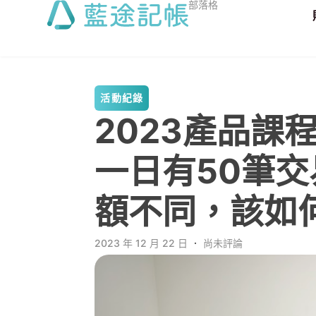
部落格
活動紀錄
2023產品課
一日有50筆
額不同，該如
2023 年 12 月 22 日
．
尚未評論