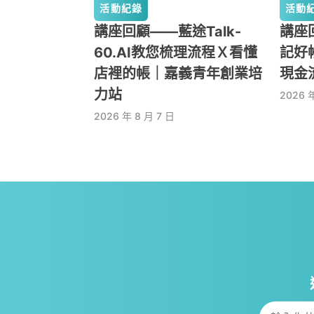
活動紀錄
活動
講座回顧——藍途Talk-
講座回
60.AI教您梳理流程Ｘ看懂
記好
店裡的帳｜嘉義青年創業培
現金
力站
2026 
2026 年 8 月 7 日