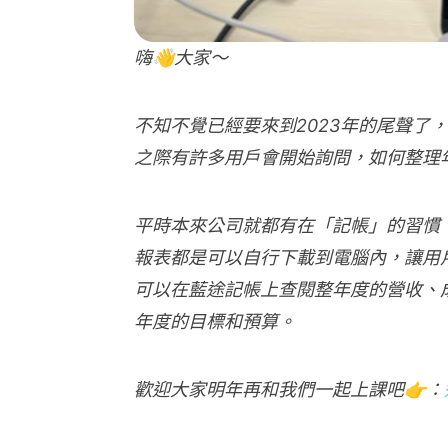
嗨👋大家～
不知不覺已經要來到2023年的尾聲了，
之際有許多用戶會開始詢問，如何整理
平時本來公司就都有在「記帳」的習慣
報表都是可以自行下載到電腦內，讓用
可以在藍途記帳上查閱整年度的營收、
年度的目標和預算。
歡迎大家明年再和我們一起上課吧👉：