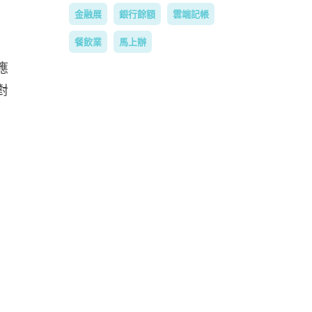
金融展
銀行餘額
雲端記帳
餐飲業
馬上辦
應
對