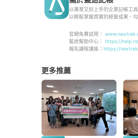
以專業又好上手的企業記帳工
以輕鬆掌握真實的經營成果、
官網免費試用：
www.nextrek.
藍途幫助中心：
https://help.n
報名課程講座：
https://nextrek
更多推薦