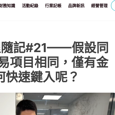
財務知識
活動紀錄
行業記帳
品牌新訊
經營管理
程隨記#21——假設同
交易項目相同，僅有金
何快速鍵入呢？