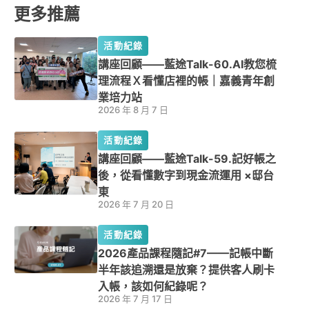
更多推薦
活動紀錄
講座回顧——藍途Talk-60.AI教您梳
理流程Ｘ看懂店裡的帳｜嘉義青年創
業培力站
2026 年 8 月 7 日
活動紀錄
講座回顧——藍途Talk-59.記好帳之
後，從看懂數字到現金流運用 ×邸台
東
2026 年 7 月 20 日
活動紀錄
2026產品課程隨記#7——記帳中斷
半年該追溯還是放棄？提供客人刷卡
入帳，該如何紀錄呢？
2026 年 7 月 17 日