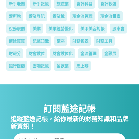
新手老闆
新手記帳
旅遊業
會計科目
會計軟體
營所稅
營業登記
營業稅
現金流管理
現金流量表
稅務規劃
美業
美業經營優化
美甲美容對帳
股東會
藍途算算
記帳知識
講座
財務報表
財務工具
財報分
財會數位
財會數位化
金流管理
金融展
銀行餘額
雲端記帳
餐飲業
馬上辦
訂閱藍途記帳
追蹤藍途記帳，給你最新的財務知識和品牌
新資訊！