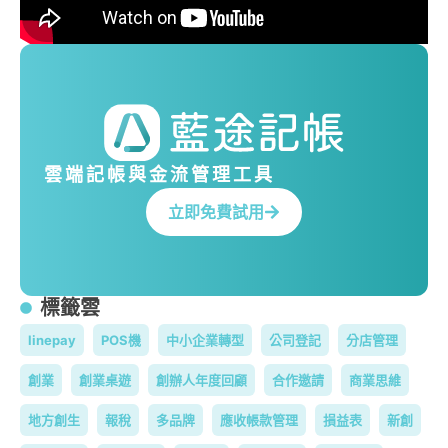
雲端記帳與金流管理工具
立即免費試用
標籤雲
linepay
POS機
中小企業轉型
公司登記
分店管理
創業
創業桌遊
創辦人年度回顧
合作邀請
商業思維
地方創生
報稅
多品牌
應收帳款管理
損益表
新創