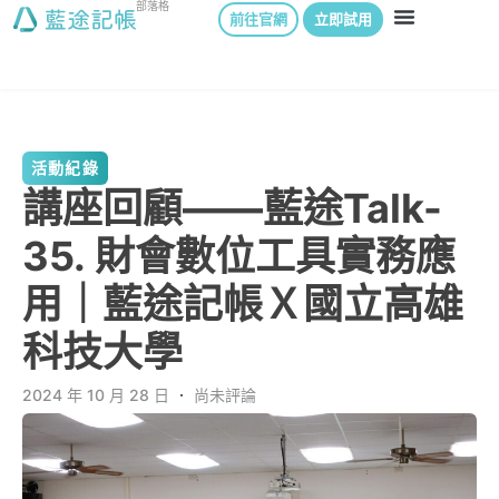
部落格
前往官網
立即試用
活動紀錄
講座回顧——藍途Talk-
35. 財會數位工具實務應
用｜藍途記帳Ｘ國立高雄
科技大學
2024 年 10 月 28 日
．
尚未評論