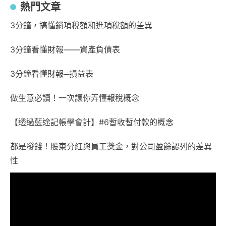
熱門文章
3分鐘，搞懂銷項稅額和進項稅額的差異
3分鐘看懂財報——資產負債表
3分鐘看懂財報─損益表
做生意必讀！一次讓你弄懂報稅概念
【透過藍途記帳學會計】#6暫收暫付款的概念
都是發錢！股東分紅與員工獎金，對公司盈餘認列的差異
性