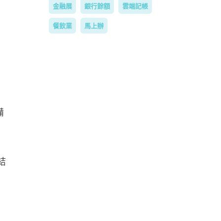
金融展
銀行餘額
雲端記帳
餐飲業
馬上辦
備
結