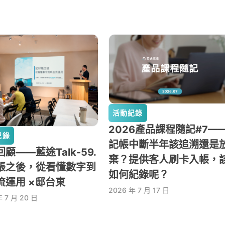
活動紀錄
2026產品課程隨記#7—
紀錄
記帳中斷半年該追溯還是
顧——藍途Talk-59.
棄？提供客人刷卡入帳，
帳之後，從看懂數字到
如何紀錄呢？
流運用 ×邸台東
2026 年 7 月 17 日
年 7 月 20 日