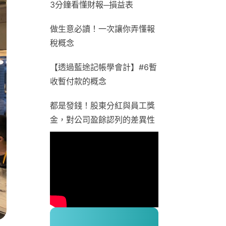
3分鐘看懂財報─損益表
做生意必讀！一次讓你弄懂報
稅概念
【透過藍途記帳學會計】#6暫
收暫付款的概念
都是發錢！股東分紅與員工獎
金，對公司盈餘認列的差異性