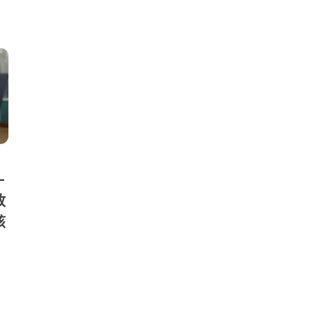
—
放
該