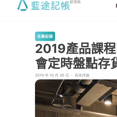
部落格
活動紀錄
2019產品課
會定時盤點存
2019 年 10 月 30 日
．
尚未評論