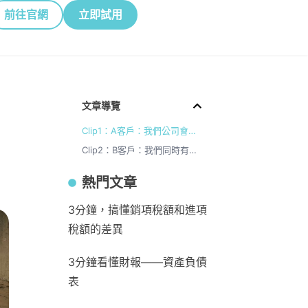
前往官網
立即試用
文章導覽
Clip1：A客戶：我們公司會定時盤點存貨，該如何紀錄呢？
Clip2：B客戶：我們同時有許多客戶與廠商，交易條件各自不同，我該如何管理我的應收與應付款項呢？
熱門文章
3分鐘，搞懂銷項稅額和進項
稅額的差異
3分鐘看懂財報——資產負債
表