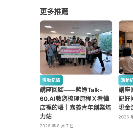
更多推薦
活動紀錄
活動
講座回顧——藍途Talk-
講座回
60.AI教您梳理流程Ｘ看懂
記好
店裡的帳｜嘉義青年創業培
現金
力站
2026 
2026 年 8 月 7 日