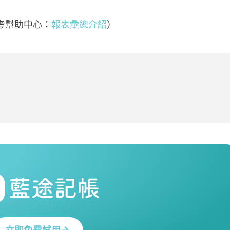
考幫助中心：
報表彙總介紹
）