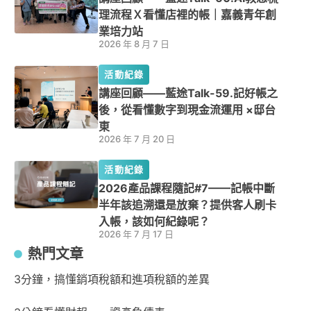
理流程Ｘ看懂店裡的帳｜嘉義青年創
業培力站
2026 年 8 月 7 日
活動紀錄
講座回顧——藍途Talk-59.記好帳之
後，從看懂數字到現金流運用 ×邸台
東
2026 年 7 月 20 日
活動紀錄
2026產品課程隨記#7——記帳中斷
半年該追溯還是放棄？提供客人刷卡
入帳，該如何紀錄呢？
2026 年 7 月 17 日
熱門文章
3分鐘，搞懂銷項稅額和進項稅額的差異