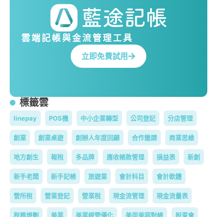
雲端記帳與金流管理工具
立即免費試用
標籤雲
linepay
POS機
中小企業轉型
公司登記
分店管理
創業
創業桌遊
創辦人年度回顧
合作邀請
商業思維
地方創生
報稅
多品牌
應收帳款管理
損益表
新創
新手老闆
新手記帳
旅遊業
會計科目
會計軟體
營所稅
營業登記
營業稅
現金流管理
現金流量表
稅務規劃
美業
美業經營優化
美甲美容對帳
股東會