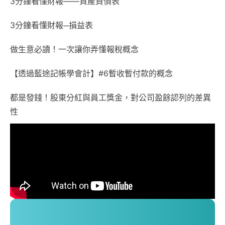
3分鐘看懂財報——資產負債表
3分鐘看懂財報─損益表
做生意必讀！一次讓你弄懂報稅概念
【透過藍途記帳學會計】#6暫收暫付款的概念
都是發錢！股東分紅與員工獎金，對公司盈餘認列的差異
性