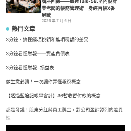
講座回顧——藍途Talk-58.室內設計
業老闆的帳務管理術｜身經百帳X香
尼歐
2026 年 7 月 6 日
熱門文章
3分鐘，搞懂銷項稅額和進項稅額的差異
3分鐘看懂財報——資產負債表
3分鐘看懂財報─損益表
做生意必讀！一次讓你弄懂報稅概念
【透過藍途記帳學會計】#6暫收暫付款的概念
都是發錢！股東分紅與員工獎金，對公司盈餘認列的差異
性