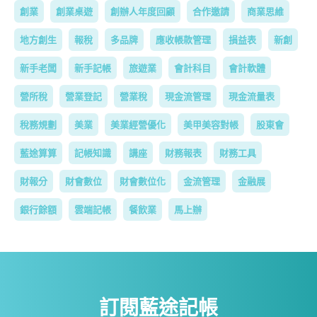
創業
創業桌遊
創辦人年度回顧
合作邀請
商業思維
地方創生
報稅
多品牌
應收帳款管理
損益表
新創
新手老闆
新手記帳
旅遊業
會計科目
會計軟體
營所稅
營業登記
營業稅
現金流管理
現金流量表
稅務規劃
美業
美業經營優化
美甲美容對帳
股東會
藍途算算
記帳知識
講座
財務報表
財務工具
財報分
財會數位
財會數位化
金流管理
金融展
銀行餘額
雲端記帳
餐飲業
馬上辦
訂閱藍途記帳