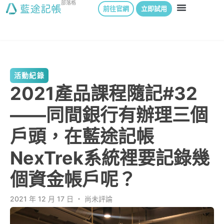
部落格
前往官網
立即試用
活動紀錄
2021產品課程隨記#32
——同間銀行有辦理三個
戶頭，在藍途記帳
NexTrek系統裡要記錄幾
個資金帳戶呢？
2021 年 12 月 17 日
．
尚未評論