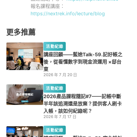
報名課程講座：
https://nextrek.info/lecture/blog
更多推薦
活動紀錄
講座回顧——藍途Talk-59.記好帳之
後，從看懂數字到現金流運用 ×邸台
東
2026 年 7 月 20 日
活動紀錄
2026產品課程隨記#7——記帳中斷
半年該追溯還是放棄？提供客人刷卡
入帳，該如何紀錄呢？
2026 年 7 月 17 日
活動紀錄