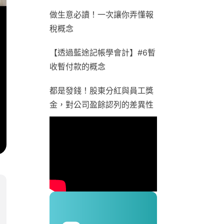
做生意必讀！一次讓你弄懂報
稅概念
【透過藍途記帳學會計】#6暫
收暫付款的概念
都是發錢！股東分紅與員工獎
金，對公司盈餘認列的差異性