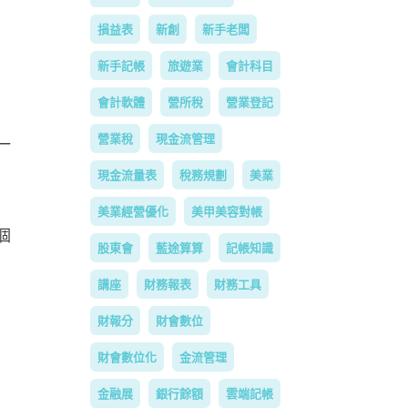
損益表
新創
新手老闆
新手記帳
旅遊業
會計科目
會計軟體
營所稅
營業登記
營業稅
現金流管理
一
現金流量表
稅務規劃
美業
美業經營優化
美甲美容對帳
個
股東會
藍途算算
記帳知識
講座
財務報表
財務工具
財報分
財會數位
財會數位化
金流管理
金融展
銀行餘額
雲端記帳