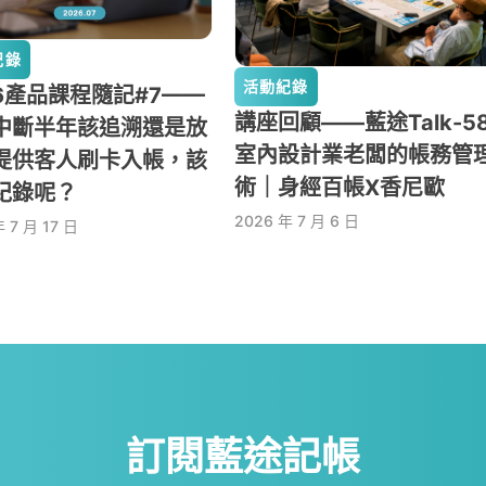
紀錄
活動紀錄
26產品課程隨記#7——
講座回顧——藍途Talk-58
中斷半年該追溯還是放
室內設計業老闆的帳務管
提供客人刷卡入帳，該
術｜身經百帳X香尼歐
紀錄呢？
2026 年 7 月 6 日
 7 月 17 日
訂閱藍途記帳