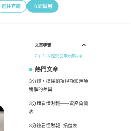
前往官網
立即試用
文章導覽
Clip 1：因登記營業分成兩家公司，故帳也須分開做，故若月付是分開做兩家公司還是須付兩份藍途記帳NexTrek？
熱門文章
3分鐘，搞懂銷項稅額和進項
稅額的差異
3分鐘看懂財報——資產負債
表
3分鐘看懂財報─損益表