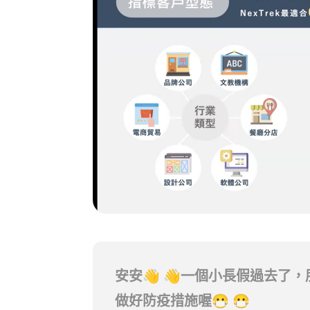
安安👋 👋一個小長假過去
做好防疫措施喔😷 😷