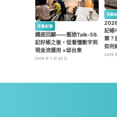
活動
20
活動紀錄
記帳
講座回顧——藍途Talk-59.
棄？
記好帳之後，從看懂數字到
如何
現金流運用 ×邸台東
2026 年
2026 年 7 月 20 日