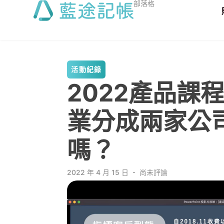
部落格
活動紀錄
2022產品課
業分成兩家公
嗎？
2022 年 4 月 15 日
．
尚未評論