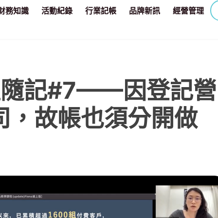
財務知識
活動紀錄
行業記帳
品牌新訊
經營管理
程隨記#7——因登記營
司，故帳也須分開做